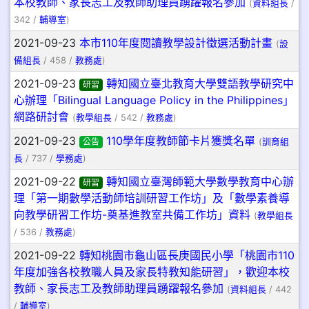
本校教師、家長志工及教師助理員踴躍報名參加
(
資料組長
/
342 /
輔導室
)
2021-09-23
本市110年度閱讀教學設計徵選活動計畫
(
設
備組長
/ 458 /
教務處
)
2021-09-23
轉知國立臺北教育大學雙語教學研究中
研習
心辦理「Bilingual Language Policy in the Philippines」
網路研討會
(
教學組長
/ 542 /
教務處
)
2021-09-23
110學年度教師節卡片獲獎名單
公告
(
訓育組
長
/ 737 /
學務處
)
2021-09-22
轉知國立臺灣師範大學數學教育中心辦
研習
理「第一期數學活動師培訓研習工作坊」及「數學素養導
向教學研習工作坊-奠基進教室共備工作坊」資料
(
教學組長
/ 536 /
教務處
)
2021-09-22
轉知桃園市龜山區長庚國民小學「桃園市110
年度加強各校教職人員及家長特教知能研習」，歡迎本校
教師、家長志工及教師助理員踴躍報名參加
(
資料組長
/ 442
/
輔導室
)