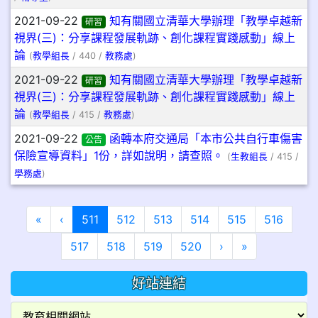
2021-09-22
知有關國立清華大學辦理「教學卓越新
研習
視界(三)：分享課程發展軌跡、創化課程實踐感動」線上
論
(
教學組長
/ 440 /
教務處
)
2021-09-22
知有關國立清華大學辦理「教學卓越新
研習
視界(三)：分享課程發展軌跡、創化課程實踐感動」線上
論
(
教學組長
/ 415 /
教務處
)
2021-09-22
函轉本府交通局「本市公共自行車傷害
公告
保險宣導資料」1份，詳如說明，請查照。
(
生教組長
/ 415 /
學務處
)
第一頁
上一頁
(目前頁次)
«
‹
511
512
513
514
515
516
下一頁
最後頁
517
518
519
520
›
»
好站連結