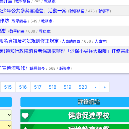
選計畫
(
教學組長
/ 742 /
教務處
)
及少年公共參與實踐營」活動一案
(
輔導組長
/ 476 /
輔導室
)
工作坊
(
教學組長
/ 549 /
教務處
)
活動
(
教學組長
/ 638 /
教務處
)
試報名資訊及考試規則修正規定
(
人事助理員
/ 656 /
人事室
)
署)轉知行政院消費者保護處辦理「消保小尖兵大探險」任務書
宣傳海報1份
(
輔導組長
/ 568 /
輔導室
)
下一頁
最後頁
515
516
517
518
519
520
›
»
評鑑網站
健康促進學校