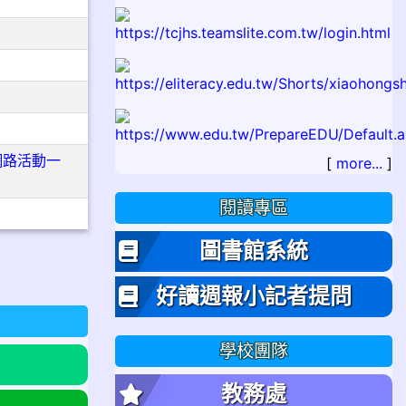
網路活動一
[
more...
]
閱讀專區
圖書館系統
好讀週報小記者提問
學校團隊
教務處