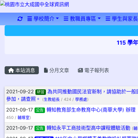
重新取得佈景設定
學校簡介
教職員專區
學生與家長
115 
本站消息
分月文章
電子報列表
文章列表
2021-09-22
為共同推動國民法官新制，請協助於一般
研習
參加，請查照。
(
生教組長
/ 424 /
學務處
)
2021-09-17
轉知教育部生命教育中心(南華大學) 辦
公告
450 /
輔導室
)
2021-09-17
轉知永平工商技術型高中課程體驗活動
公告
(
輔