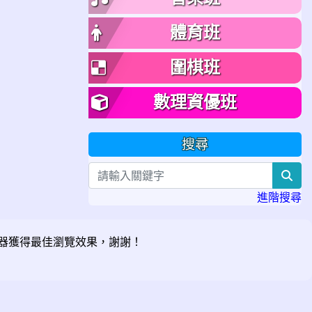
體育班
圍棋班
數理資優班
搜尋
sea
進階搜尋
器獲得最佳瀏覽效果，謝謝！