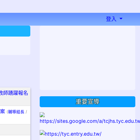
登入
⏸
教師踴躍報名
重要宣導
一案
(
輔導組長
/