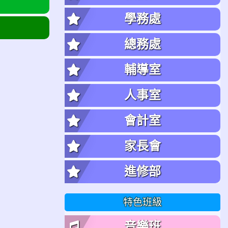
學務處
總務處
輔導室
人事室
會計室
家長會
進修部
特色班級
音樂班