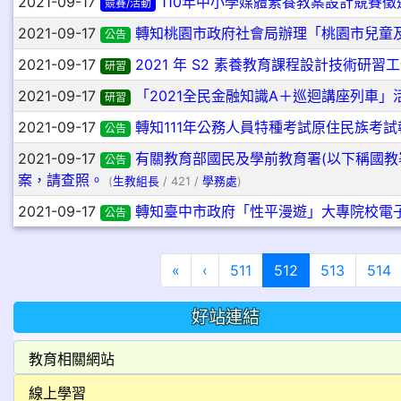
2021-09-17
110年中小學媒體素養教案設計競賽徵
競賽/活動
2021-09-17
轉知桃園市政府社會局辦理「桃園市兒童
公告
2021-09-17
2021 年 S2 素養教育課程設計技術研習
研習
2021-09-17
「2021全民金融知識A＋巡迴講座列車」
研習
2021-09-17
轉知111年公務人員特種考試原住民族考
公告
2021-09-17
有關教育部國民及學前教育署(以下稱國教
公告
案，請查照。
(
生教組長
/ 421 /
學務處
)
2021-09-17
轉知臺中市政府「性平漫遊」大專院校電子
公告
第一頁
上一頁
(目前頁次)
«
‹
511
512
513
514
好站連結