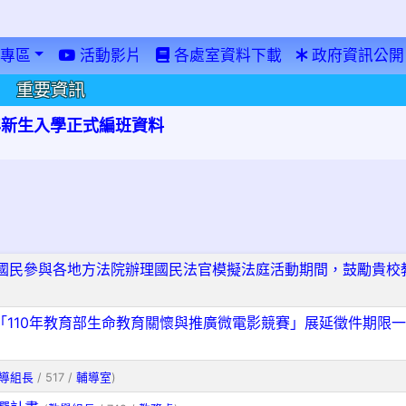
專區
活動影片
各處室資料下載
政府資訊公開
重要資訊
學年新生入學正式編班資料
國民參與各地方法院辦理國民法官模擬法庭活動期間，鼓勵貴校
理「110年教育部生命教育關懷與推廣微電影競賽」展延徵件期限
導組長
/ 517 /
輔導室
)