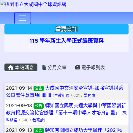
⏸
重要資訊
115 學年新生入學正式編班資料
本站消息
分月文章
電子報列表
文章列表
2021-09-14
大成國中交通安全宣導-加強宣導搭乘
公告
公車應注意事項!!!!!!!!!!
(
生教組長
/ 621 /
學務處
)
2021-09-13
轉知國立陽明交通大學與中華國際創新
公告
教育資源交流協會辦理「第十一期中學人才培育計畫」
(
教
學組長
/ 546 /
教務處
)
2021-09-13
轉知有關國立成功大學辦理「2021秋
公告