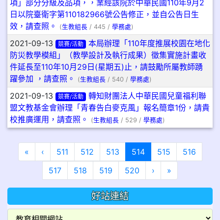
項」部分分級及品項，，業經該院於中華民國110年9月2
日以院臺衛字第110182966號公告修正，並自公告日生
效，請查照。
(
生教組長
/ 445 /
學務處
)
2021-09-13
本局辦理「110年度推展校園在地化
競賽/活動
防災教學模組」（教學設計及執行成果）徵集實施計畫收
件延長至110年10月29日(星期五)止，請鼓勵所屬教師踴
躍參加 ，請查照。
(
生教組長
/ 540 /
學務處
)
2021-09-13
轉知財團法人中華民國兒童福利聯
競賽/活動
盟文教基金會辦理「青春告白麥克風」報名簡章1份，請貴
校推廣運用，請查照。
(
生教組長
/ 529 /
學務處
)
第一頁
上一頁
(目前頁次)
«
‹
511
512
513
514
515
516
下一頁
最後頁
517
518
519
520
›
»
好站連結