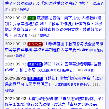
季全民台語認證」及「2021秋季台語白話字檢定」
(
教學組
長
/ 375 /
教務處
)
2021-09-13
敬請協助宣傳「向下扎根-人權教師培
研習
訓：我家是機場預訂地！？教案工作坊」研習課程，並檢
送活動宣傳單五份，敬請貴校協助張貼宣傳、鼓勵教師參
與。
(
生教組長
/ 465 /
學務處
)
2021-09-13
111學年度國中教育會考及全國高級
升學/招生
中等學校與專科 學校五年制適性入學重要日程表
(
註冊組長
/ 889 /
教務處
)
2021-09-13
轉知「2021國際華沙發明展-波蘭
競賽/活動
(IWIS)」補助專案
(
大成自造教育及科技中心
/ 616 /
教務處
)
2021-09-13
【轉知】中華創新發明學會「2021
競賽/活動
馬來西亞MTE國際發明展」
(
大成自造教育及科技中心
/ 632 /
教務處
)
2021-09-13
函轉行政院函知依「毒品危害防制條例」第2
條第3項規定應行公告調整、增減之「毒品之分級及品