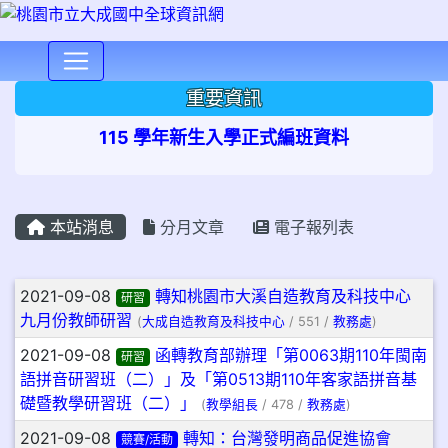
⏸
重要資訊
115 學年新生入學正式編班資料
本站消息
分月文章
電子報列表
文章列表
2021-09-08
轉知桃園市大溪自造教育及科技中心
研習
九月份教師研習
(
大成自造教育及科技中心
/ 551 /
教務處
)
2021-09-08
函轉教育部辦理「第0063期110年閩南
研習
語拼音研習班（二）」及「第0513期110年客家語拼音基
礎暨教學研習班（二）」
(
教學組長
/ 478 /
教務處
)
2021-09-08
轉知：台灣發明商品促進協會
競賽/活動