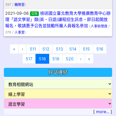
397 /
輔導室
)
2021-09-06
檢送國立臺北教育大學推廣教育中心辦
公告
理「語文學習」類(英、日語)課程招生訊息，即日起開放
報名，敬請惠予公告並鼓勵所屬人員報名參加
(
人事助理員
/
379 /
人事室
)
第一頁
上一頁
«
‹
511
512
513
514
515
516
(目前頁次)
下一頁
最後頁
517
518
519
520
›
»
好站連結
[
more...
]