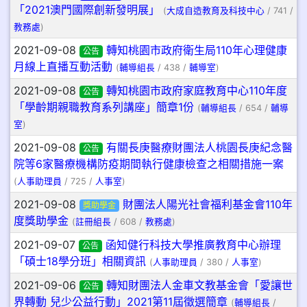
「2021澳門國際創新發明展」
(
大成自造教育及科技中心
/ 741 /
教務處
)
2021-09-08
轉知桃園市政府衛生局110年心理健康
公告
月線上直播互動活動
(
輔導組長
/ 438 /
輔導室
)
2021-09-08
轉知桃園市政府家庭教育中心110年度
公告
「學齡期親職教育系列講座」簡章1份
(
輔導組長
/ 654 /
輔導
室
)
2021-09-08
有關長庚醫療財團法人桃園長庚紀念醫
公告
院等6家醫療機構防疫期間執行健康檢查之相關措施一案
(
人事助理員
/ 725 /
人事室
)
2021-09-08
財團法人陽光社會福利基金會110年
獎助學金
度獎助學金
(
註冊組長
/ 608 /
教務處
)
2021-09-07
函知健行科技大學推廣教育中心辦理
公告
「碩士18學分班」相關資訊
(
人事助理員
/ 380 /
人事室
)
2021-09-06
轉知財團法人金車文教基金會「愛讓世
公告
界轉動 兒少公益行動」2021第11屆徵選簡章
(
輔導組長
/