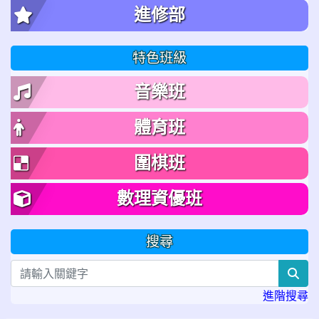
進修部
特色班級
音樂班
體育班
圍棋班
數理資優班
搜尋
sea
進階搜尋