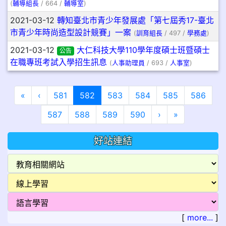
(
輔導組長
/ 664 /
輔導室
)
2021-03-12
轉知臺北市青少年發展處「第七屆秀17-臺北
市青少年時尚造型設計競賽」一案
(
訓育組長
/ 497 /
學務處
)
2021-03-12
大仁科技大學110學年度碩士班暨碩士
公告
在職專班考試入學招生訊息
(
人事助理員
/ 693 /
人事室
)
第一頁
上一頁
(目前頁次)
«
‹
581
582
583
584
585
586
下一頁
最後頁
587
588
589
590
›
»
好站連結
[
more...
]