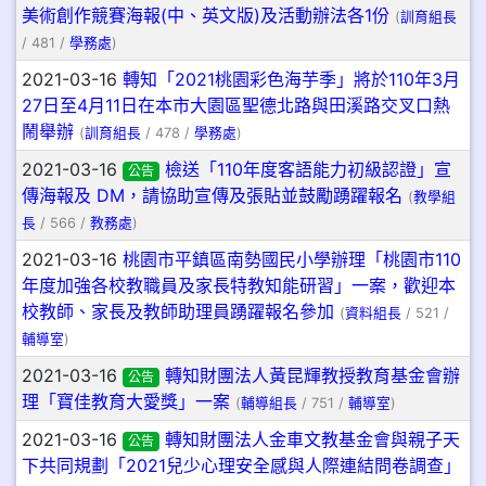
美術創作競賽海報(中、英文版)及活動辦法各1份
(
訓育組長
/ 481 /
學務處
)
2021-03-16
轉知「2021桃園彩色海芋季」將於110年3月
27日至4月11日在本市大園區聖德北路與田溪路交叉口熱
鬧舉辦
(
訓育組長
/ 478 /
學務處
)
2021-03-16
檢送「110年度客語能力初級認證」宣
公告
傳海報及 DM，請協助宣傳及張貼並鼓勵踴躍報名
(
教學組
長
/ 566 /
教務處
)
2021-03-16
桃園市平鎮區南勢國民小學辦理「桃園市110
年度加強各校教職員及家長特教知能研習」一案，歡迎本
校教師、家長及教師助理員踴躍報名參加
(
資料組長
/ 521 /
輔導室
)
2021-03-16
轉知財團法人黃昆輝教授教育基金會辦
公告
理「寶佳教育大愛獎」一案
(
輔導組長
/ 751 /
輔導室
)
2021-03-16
轉知財團法人金車文教基金會與親子天
公告
下共同規劃「2021兒少心理安全感與人際連結問卷調查」