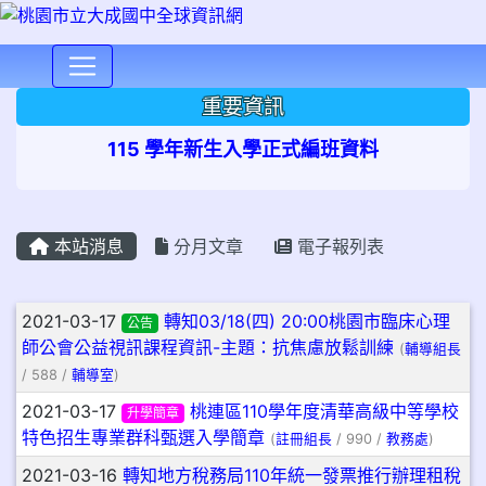
⏸
重要資訊
115 學年新生入學正式編班資料
本站消息
分月文章
電子報列表
文章列表
2021-03-17
轉知03/18(四) 20:00桃園市臨床心理
公告
師公會公益視訊課程資訊-主題：抗焦慮放鬆訓練
(
輔導組長
/ 588 /
輔導室
)
2021-03-17
桃連區110學年度清華高級中等學校
升學簡章
特色招生專業群科甄選入學簡章
(
註冊組長
/ 990 /
教務處
)
2021-03-16
轉知地方稅務局110年統一發票推行辦理租稅