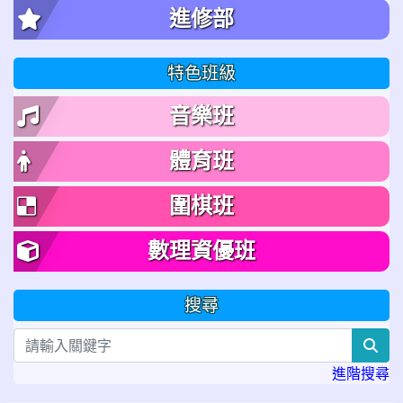
進修部
特色班級
音樂班
體育班
圍棋班
數理資優班
搜尋
sea
進階搜尋