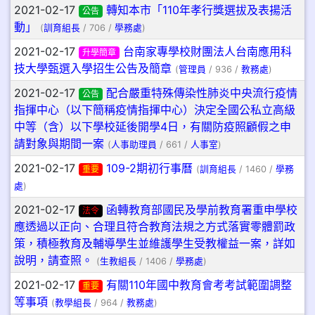
2021-02-17
轉知本市「110年孝行獎選拔及表揚活
公告
動」
(
訓育組長
/ 706 /
學務處
)
2021-02-17
台南家專學校財團法人台南應用科
升學簡章
技大學甄選入學招生公告及簡章
(
管理員
/ 936 /
教務處
)
2021-02-17
配合嚴重特殊傳染性肺炎中央流行疫情
公告
指揮中心（以下簡稱疫情指揮中心）決定全國公私立高級
中等（含）以下學校延後開學4日，有關防疫照顧假之申
請對象與期間一案
(
人事助理員
/ 661 /
人事室
)
2021-02-17
109-2期初行事曆
重要
(
訓育組長
/ 1460 /
學務
處
)
2021-02-17
函轉教育部國民及學前教育署重申學校
法令
應透過以正向、合理且符合教育法規之方式落實零體罰政
策，積極教育及輔導學生並維護學生受教權益一案，詳如
說明，請查照。
(
生教組長
/ 1406 /
學務處
)
2021-02-17
有關110年國中教育會考考試範圍調整
重要
等事項
(
教學組長
/ 964 /
教務處
)