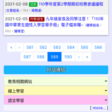
2021-02-08
110學年度第2學期期初校務會議議程
公告
(
文書組長
/ 764 /
總務處
)
2021-02-05
九年級家長及同學注意！「110年
升學/招生
國中畢業生適性入學宣導手冊」電子檔來囉~
(
輔導組長
/
992 /
輔導室
)
第一頁
上一頁
«
‹
581
582
583
584
585
586
(目前頁次)
下一頁
最後頁
587
588
589
590
›
»
好站連結
[
more...
]