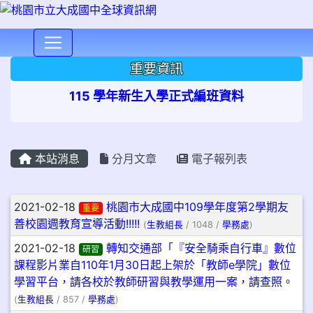
⏸
重要資訊
115 學年新生入學正式編班資料
本站消息
分月文章
電子報列表
文章列表
2021-02-18
桃園市大成國中109學年度第2學期友
重要
善校園週教育宣導活動!!!!!
(
生教組長
/ 1048 /
學務處
)
2021-02-18
轉知交通部「『安全騎乘自行車』數位
研習
課程影片業自110年1月30日起上架於「教師e學院」數位
學習平台，請各校於教師研習與教學運用一案，請查照。
(
生教組長
/ 857 /
學務處
)