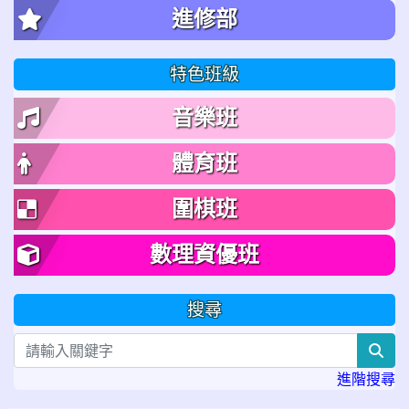
進修部
特色班級
音樂班
體育班
圍棋班
數理資優班
搜尋
sea
進階搜尋