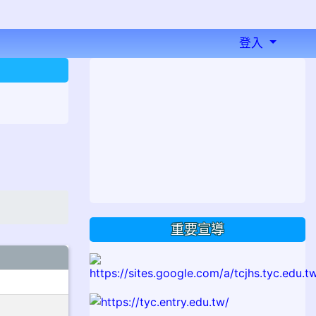
登入
⏸
重要宣導