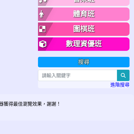
體育班
圍棋班
數理資優班
搜尋
sea
進階搜尋
器獲得最佳瀏覽效果，謝謝！