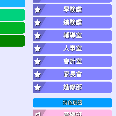
學務處
總務處
輔導室
人事室
會計室
家長會
進修部
特色班級
音樂班