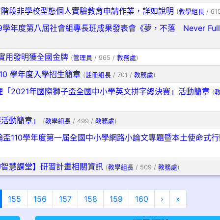
育階段非學校型態個人實驗教育申請作業，詳如說明
(
教學組長
/ 61
年度第八屆社會組專長班成果發表會《夢，不落 Never Full．
擬機 實用發明獲全國金牌
(
管理員
/ 965 /
教務處
)
10 學年度入學招生簡章
(
註冊組長
/ 701 /
教務處
)
「2021年國際獅子盃全國中小學英文拼字總決賽」活動簡章
(
選活動簡章」
(
教學組長
/ 499 /
教務處
)
盃110學年度第一屆全國中小學網路小論文專題暨本土使命式行
的智慧課堂】研習計畫相關資訊
(
教學組長
/ 509 /
教務處
)
(目前頁次)
下一頁
最後頁
155
156
157
158
159
160
›
»