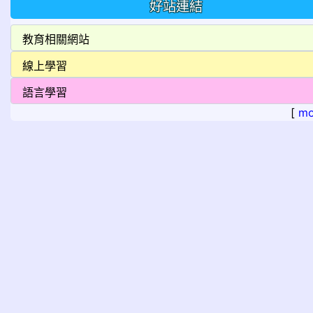
好站連結
[
mo