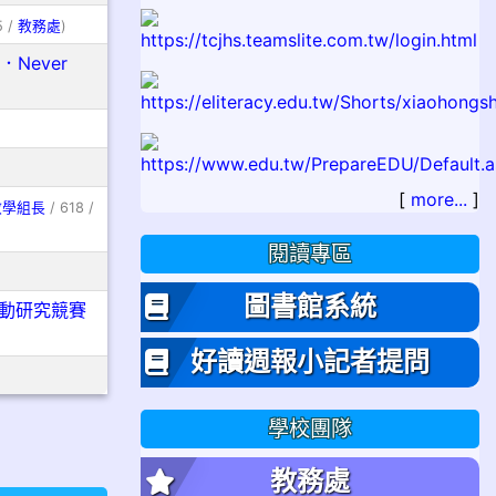
5 /
教務處
)
Never
[
more...
]
教學組長
/ 618 /
閱讀專區
圖書館系統
動研究競賽
好讀週報小記者提問
學校團隊
教務處