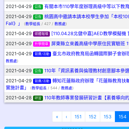
2021-04-29
有關本市110學年度辦理高級中等以下教
公告
2021-04-29
桃園高中邀請本請本校學生參加「本校109學
公告
Fall》」
(
教學組長
/ 427 /
教務處
)
2021-04-29
[110.04.28北健中嘉]AED教學模
媒體報導
2021-04-29
屏東縣立來義高級中學原住民實驗班 1
升學簡章
2021-04-29
臺北市政府教育局函轉國際獅子會辦理
競賽/活動
教務處
)
2021-04-29
110年「資訊素養與倫理教材創意腳本參
公告
2021-04-29
轉知花蓮縣政府辦理「花蓮縣教育扶輪
競賽/活動
實施計畫」
(
教學組長
/ 544 /
教務處
)
2021-04-28
110年教師專業發展研習計畫【素養導向
研習
第一頁
上一頁
«
‹
151
152
153
154