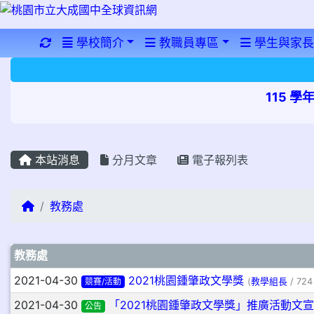
重新取得佈景設定
學校簡介
教職員專區
學生與家長
115 
本站消息
分月文章
電子報列表
回首頁
教務處
文章列表
教務處
2021-04-30
2021桃園鍾肇政文學獎
競賽/活動
(
教學組長
/ 724
2021-04-30
「2021桃園鍾肇政文學獎」推廣活動文宣
公告