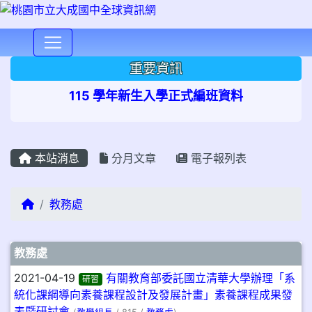
⏸
重要資訊
115 學年新生入學正式編班資料
本站消息
分月文章
電子報列表
回首頁
教務處
文章列表
教務處
2021-04-19
有關教育部委託國立清華大學辦理「系
研習
統化課綱導向素養課程設計及發展計畫」素養課程成果發
表暨研討會