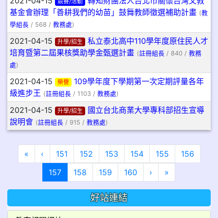
2021-04-15
轉知財團法人台北市關懷台灣文教
競賽/活動
基金會辦理「善耕我們的幼苗」鼓舞教師徵選補助計畫
(
教
學組長
/ 568 /
教務處
)
2021-04-15
私立泰北高中110學年度原住民人才
升學/招生
培育暨第二屆果核獎助學金甄選計畫
(
註冊組長
/ 840 /
教務
處
)
2021-04-15
109學年度下學期第一次定期評量各年
榮譽
級進步王
(
註冊組長
/ 1103 /
教務處
)
2021-04-15
國立台北商業大學專科部招生宣導
升學/招生
說明會
(
註冊組長
/ 915 /
教務處
)
第一頁
上一頁
«
‹
151
152
153
154
155
156
(目前頁次)
下一頁
最後頁
157
158
159
160
›
»
好站連結