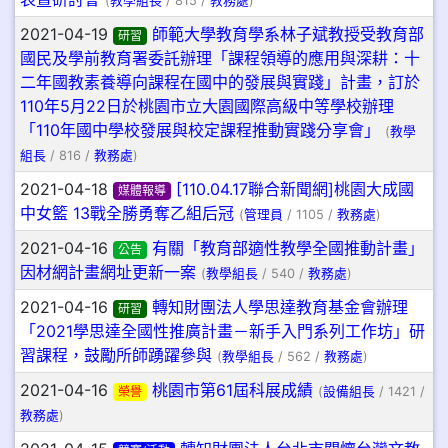
(
教學組長
/ 815 /
教務處
)
2021-04-19
師範大學教育學系林子斌教授受教育部
研習
國民及學前教育署委託辦理「課程領導的應用與深耕：十
二年國教素養導向課程在國中的發展與實踐」計畫，訂於
110年5月22日於桃園市立大園國際高級中等學校辦理
「110年國中學校發展與校定課程推動實踐分享會」
(
教學
組長
/ 816 /
教務處
)
2021-04-18
[110.04.17聯合新聞網]桃園大成國
媒體報導
中女籃 13戰全勝勇奪乙組后冠
(
管理員
/ 1105 /
教務處
)
2021-04-16
有關「教育部適性教學全國推動計畫」
公告
因材網計畫網址更新一案
(
教學組長
/ 540 /
教務處
)
2021-04-16
轉知財團法人學思達教育基金會辦理
研習
「2021學思達全國性推廣計畫－新手入門系列工作坊」研
習課程，鼓勵所師踴躍參與
(
教學組長
/ 562 /
教務處
)
2021-04-16
桃園市第61屆科展成績
榮譽
(
設備組長
/ 1421 /
教務處
)