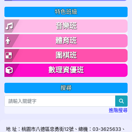
特色班級
音樂班
體育班
圍棋班
數理資優班
搜尋
sea
進階搜尋
地 址：桃園市八德區忠勇街12號、總機：03-3625633、