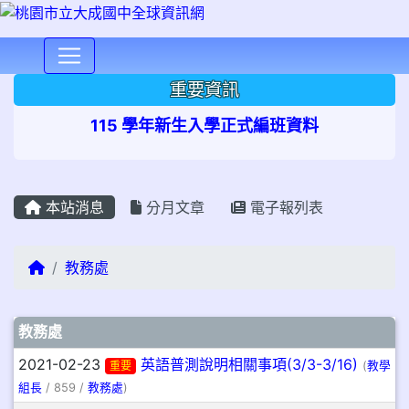
⏸
重要資訊
115 學年新生入學正式編班資料
本站消息
分月文章
電子報列表
回首頁
教務處
文章列表
教務處
2021-02-23
英語普測說明相關事項(3/3-3/16)
重要
(
教學
組長
/ 859 /
教務處
)