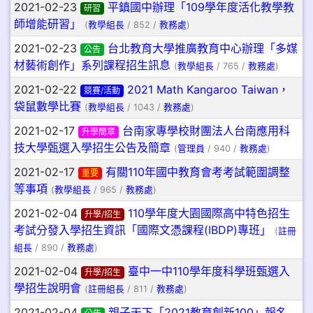
2021-02-23
平鎮國中辦理「109學年度活化教學教
研習
師增能研習」
(
教學組長
/ 852 /
教務處
)
2021-02-23
台北教育大學推廣教育中心辦理「多媒
公告
材藝術創作」系列課程招生訊息
(
教學組長
/ 765 /
教務處
)
2021-02-22
2021 Math Kangaroo Taiwan，
競賽/活動
袋鼠數學比賽
(
教學組長
/ 1043 /
教務處
)
2021-02-17
台南家專學校財團法人台南應用科
升學簡章
技大學甄選入學招生公告及簡章
(
管理員
/ 940 /
教務處
)
2021-02-17
有關110年國中教育會考考試範圍調整
重要
等事項
(
教學組長
/ 965 /
教務處
)
2021-02-04
110學年度大園國際高中特色招生
升學/招生
考試分發入學招生資訊「國際文憑課程(IBDP)專班」
(
註冊
組長
/ 890 /
教務處
)
2021-02-04
臺中一中110學年度科學班甄選入
升學/招生
學招生說明會
(
註冊組長
/ 811 /
教務處
)
2021-02-04
親子天下「2021教育創新100」報名