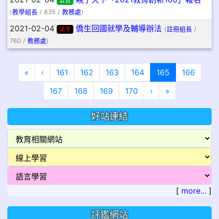
公告
(
教學組長
/ 835 /
教務處
)
2021-02-04
僑生回國就學及輔導辦法
法令
(
註冊組長
/
760 /
教務處
)
第一頁
上一頁
(目前頁次)
«
‹
161
162
163
164
165
166
下一頁
最後頁
167
168
169
170
›
»
好站連結
[
more...
]
評鑑網站