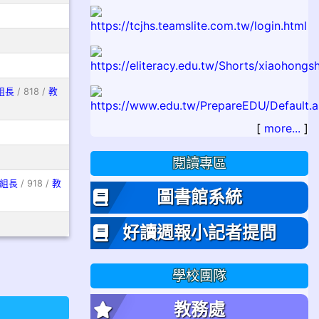
組長
/ 818 /
教
[
more...
]
閱讀專區
組長
/ 918 /
教
圖書館系統
好讀週報小記者提問
學校團隊
教務處