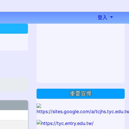
登入
⏸
重要宣導