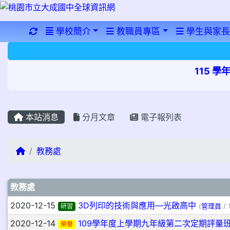
重新取得佈景設定
學校簡介
教職員專區
學生與家長
115 
本站消息
分月文章
電子報列表
回首頁
教務處
文章列表
教務處
2020-12-15
3D列印的技術與應用—光啟高中
研習
(
管理員
/ 
2020-12-14
109學年度上學期九年級第二次定期評量
榮譽