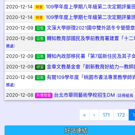
2020-12-14
109學年度上學期八年級第二次定期評量
榮譽
2020-12-14
109學年度上學期七年級第二次定期評量
榮譽
2020-12-09
文藻大學辦理2021國中雙外語冬令營簡章
公告
2020-12-09
轉知教育部國民及學前教育署建置「十二
公告
務處
)
2020-12-09
轉知內政部移民署「第7屆新住民及其子
公告
2020-12-09
金車文教基金會「創新教育好給力—教師
研習
2020-12-09
有關109學年度「桃園市書法專業教學師
公告
務處
)
2020-12-08
台北市華岡藝術學校招生DM
升學簡章
(
註冊組長
第一頁
上一頁
«
‹
171
172
好站連結