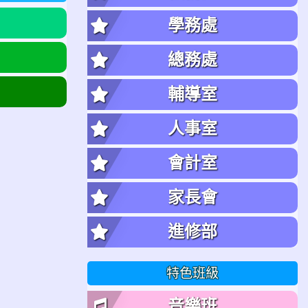
學務處
總務處
輔導室
人事室
會計室
家長會
進修部
特色班級
音樂班