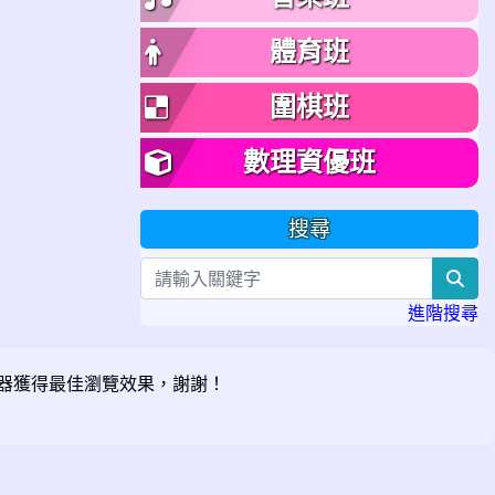
體育班
圍棋班
數理資優班
搜尋
sea
進階搜尋
器獲得最佳瀏覽效果，謝謝！