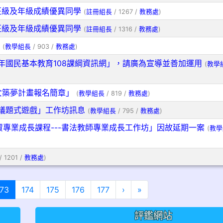
班級及年級成績優異同學
(
註冊組長
/ 1267 /
教務處
)
班級及年級成績優異同學
(
註冊組長
/ 1316 /
教務處
)
(
教學組長
/ 903 /
教務處
)
年國民基本教育108課綱資訊網」，請廣為宣導並善加運用
(
教學
女築夢計畫報名簡章」
(
教學組長
/ 819 /
教務處
)
議題式遊戲」工作坊訊息
(
教學組長
/ 795 /
教務處
)
資專業成長課程---書法教師專業成長工作坊」因故延期一案
(
教學
/ 1201 /
教務處
)
(目前頁次)
下一頁
最後頁
173
174
175
176
177
›
»
評鑑網站