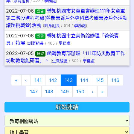
案
(
訓育組長
/ 422 /
學務處
)
2022-07-06
轉知桃園市女童軍會辦理111年女童軍
公告
第二階段進程考驗(藍鵲營暨戶外專科章考驗營及戶外活動
議題挑戰營)活動
(
訓育組長
/ 514 /
學務處
)
2022-07-06
轉知桃園市立美術館辦理「爸爸寶
公告
貝」特展
(
訓育組長
/ 465 /
學務處
)
2022-07-05
函轉教育部辦理「111年防災教育工作
研習
坊助教增能研習」。
(
生教組長
/ 502 /
學務處
)
第一頁
上一頁
(目前頁次)
«
‹
141
142
143
144
145
146
下一頁
最後頁
147
148
149
150
›
»
好站連結