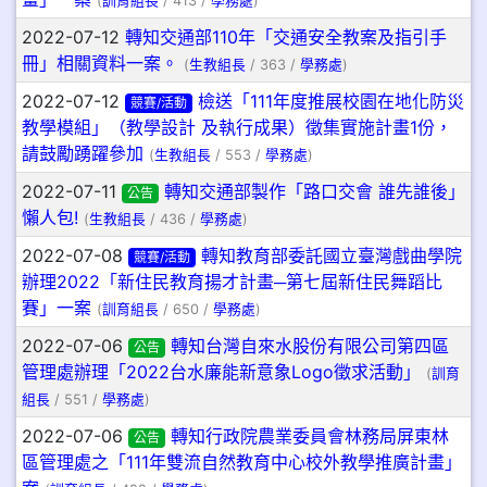
(
訓育組長
/ 413 /
學務處
)
2022-07-12
轉知交通部110年「交通安全教案及指引手
冊」相關資料一案。
(
生教組長
/ 363 /
學務處
)
2022-07-12
檢送「111年度推展校園在地化防災
競賽/活動
教學模組」（教學設計 及執行成果）徵集實施計畫1份，
請鼓勵踴躍參加
(
生教組長
/ 553 /
學務處
)
2022-07-11
轉知交通部製作「路口交會 誰先誰後」
公告
懶人包!
(
生教組長
/ 436 /
學務處
)
2022-07-08
轉知教育部委託國立臺灣戲曲學院
競賽/活動
辦理2022「新住民教育揚才計畫─第七屆新住民舞蹈比
賽」一案
(
訓育組長
/ 650 /
學務處
)
2022-07-06
轉知台灣自來水股份有限公司第四區
公告
管理處辦理「2022台水廉能新意象Logo徵求活動」
(
訓育
組長
/ 551 /
學務處
)
2022-07-06
轉知行政院農業委員會林務局屏東林
公告
區管理處之「111年雙流自然教育中心校外教學推廣計畫」