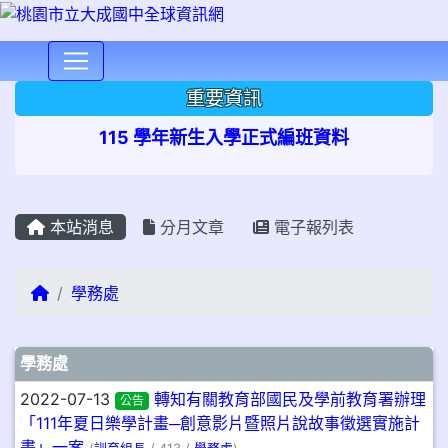
⏸
重要資訊
115 學年新生入學正式編班資料
本站消息
分月文章
電子報列表
回首頁
學務處
文章列表
學務處
2022-07-13
轉知有關教育部國民及學前教育署辦理
公告
「111年夏日樂學計畫─創意影片暨照片說故事徵選實施計
畫」一案