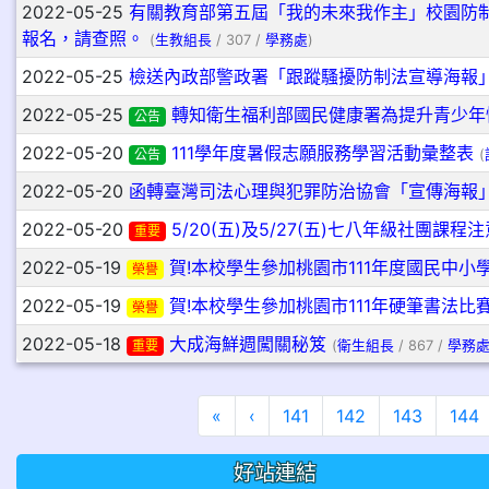
2022-05-25
有關教育部第五屆「我的未來我作主」校園防
報名，請查照。
(
生教組長
/ 307 /
學務處
)
2022-05-25
檢送內政部警政署「跟蹤騷擾防制法宣導海報
2022-05-25
轉知衛生福利部國民健康署為提升青少年
公告
2022-05-20
111學年度暑假志願服務學習活動彙整表
公告
(
2022-05-20
函轉臺灣司法心理與犯罪防治協會「宣傳海報」
2022-05-20
5/20(五)及5/27(五)七八年級社團課程注
重要
2022-05-19
賀!本校學生參加桃園市111年度國民中
榮譽
2022-05-19
賀!本校學生參加桃園市111年硬筆書法比
榮譽
2022-05-18
大成海鮮週闖關秘笈
重要
(
衛生組長
/ 867 /
學務
第一頁
上一頁
«
‹
141
142
143
144
好站連結