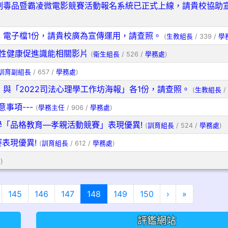
制毒品暨霸凌微電影競賽活動報名系統已正式上線，請貴校協助
」電子檔1份，請貴校廣為宣傳運用，請查照。
(
生教組長
/ 339 /
學
性健康促進識能相關影片
(
衛生組長
/ 526 /
學務處
)
訓育副組長
/ 657 /
學務處
)
與「2022司法心理學工作坊海報」各1份，請查照。
(
生教組長
/
意事項---
(
學務主任
/ 906 /
學務處
)
小學「品格教育―孝親活動競賽」表現優異!
(
訓育組長
/ 524 /
學務處
)
賽表現優異!
(
訓育組長
/ 612 /
學務處
)
處
)
(目前頁次)
下一頁
最後頁
145
146
147
148
149
150
›
»
評鑑網站