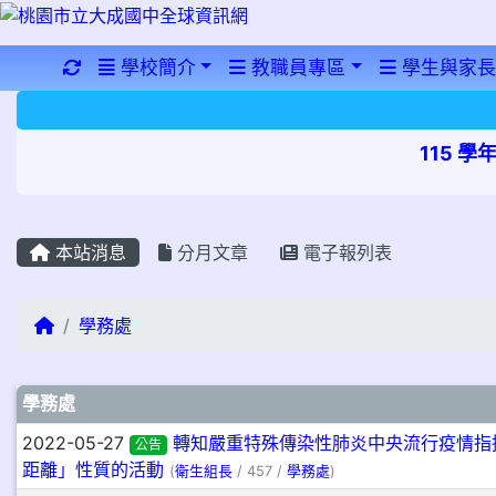
重新取得佈景設定
學校簡介
教職員專區
學生與家長
115 
本站消息
分月文章
電子報列表
回首頁
學務處
文章列表
學務處
2022-05-27
轉知嚴重特殊傳染性肺炎中央流行疫情指
公告
距離」性質的活動
(
衛生組長
/ 457 /
學務處
)