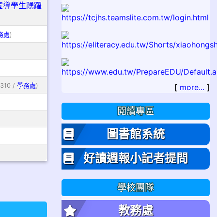
宣導學生踴躍
務處
)
 310 /
學務處
)
[
more...
]
閱讀專區
圖書館系統
好讀週報小記者提問
學校團隊
教務處