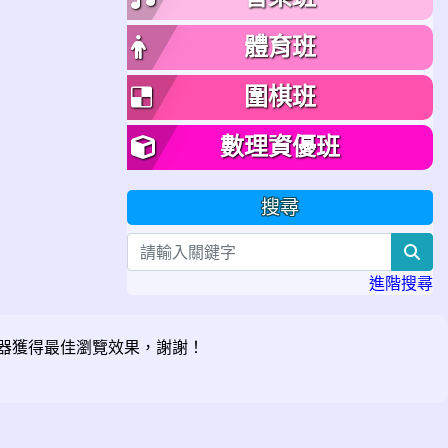
體育班
圍棋班
數理資優班
搜尋
sea
進階搜尋
器獲得最佳瀏覽效果，謝謝！