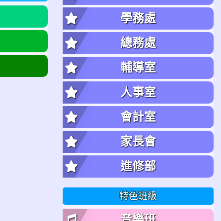
學務處
總務處
輔導室
人事室
會計室
家長會
進修部
特色班級
音樂班