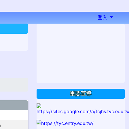
登入
⏸
重要宣導
)