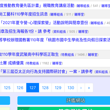
年度推動教育優先區計畫」親職教育講座活動
(
輔導組長
/ 541 /
輔導
工藝科110學年度招生訊息
(
輔導組長
/ 511 /
輔導室
)
2021年夏令營-心理探索營」活動說明與簡章壹份
(
輔導組長
/ 4
簡章及招生海報各1份，請 參考
(
資料組長
/ 505 /
輔導室
)
等學校辦理國教署110年度「桃園市國中生學術及性向假日探索
取110學年度武陵高中科學班正取生
(
特教組長
/ 1496 /
輔導室
)
比賽 成績優異
(
特教組長
/ 1182 /
輔導室
)
「第三屆亞太正向行為支持國際研討會」一案，請參考
(
資料組長
/
(目前頁次)
下一頁
最後頁
125
126
127
128
129
130
›
»
評鑑網站