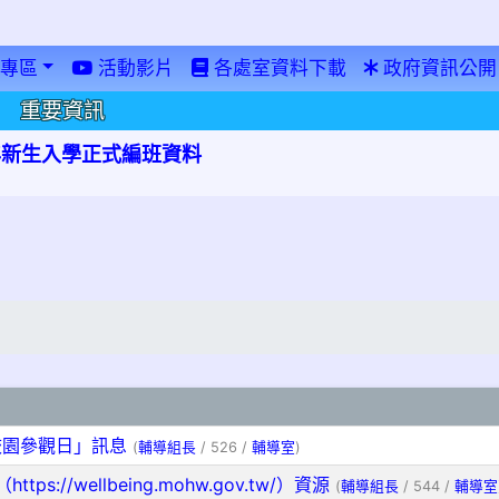
專區
活動影片
各處室資料下載
政府資訊公開
重要資訊
學年新生入學正式編班資料
校園參觀日」訊息
(
輔導組長
/ 526 /
輔導室
)
//wellbeing.mohw.gov.tw/）資源
(
輔導組長
/ 544 /
輔導室