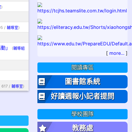
室
)
95 /
輔導室
)
活動」
(
輔導組
[
more...
]
閱讀專區
圖書館系統
 617 /
輔導室
)
好讀週報小記者提問
學校團隊
教務處