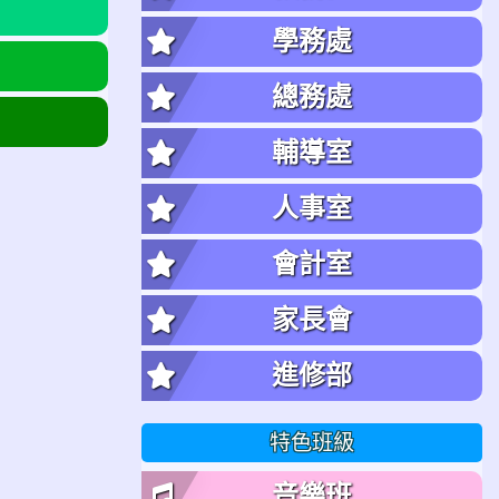
學務處
總務處
輔導室
人事室
會計室
家長會
進修部
特色班級
音樂班