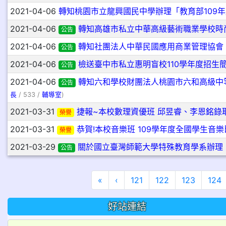
2021-04-06
轉知桃園市立龍興國民中學辦理「教育部109
2021-04-06
轉知高雄市私立中華高級藝術職業學校時尚
公告
2021-04-06
轉知社團法人中華民國應用商業管理協會「
公告
2021-04-06
檢送臺中市私立惠明盲校110學年度招生
公告
2021-04-06
轉知六和學校財團法人桃園市六和高級中
公告
長
/ 533 /
輔導室
)
2021-03-31
捷報~本校數理資優班 邱昱睿、李恩銘錄
榮譽
2021-03-31
恭賀!本校音樂班 109學年度全國學生音樂
榮譽
2021-03-29
關於國立臺灣師範大學特殊教育學系辦理
公告
第一頁
上一頁
«
‹
121
122
123
124
好站連結