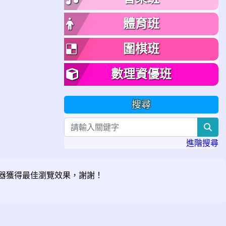
體育班
圍棋班
數理資優班
搜尋
sea
進階搜尋
器獲得最佳瀏覽效果，謝謝！