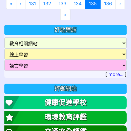
第一頁
上一頁
(目前頁次)
下一
«
‹
131
132
133
134
135
136
›
最後頁
»
好站連結
[
more...
]
評鑑網站
健康促進學校
環境教育評鑑