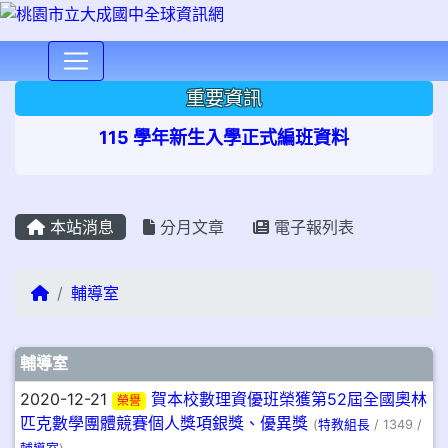
⏸
重要資訊
115 學年新生入學正式編班資料
本站消息
分月文章
電子報列表
回首頁
輔導室
文章列表
輔導室
2020-12-21
賀本校數理資優班榮獲第52屆全國奧林
榮譽
匹克數學團體競賽個人獎項銀獎、優異獎
(
特教組長
/ 1349 /