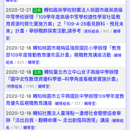
輔導室
)
2020-12-21
轉知啟英學校財團法人桃園市啟英高級
公告
中等學校辦理「109學年度高級中等學校適性學習社區教
育資源均質化實施方案」之「109-4-2B看見群科、預見未
來」計畫，舉辦職群探索活動,請參考
(
資料組長
/ 912 /
輔導
室
)
2020-12-18
轉知桃園市楊梅區瑞原國民小學辦理「教育
部109年度推動教育優先區計畫」親職教育講座活動
(
輔導
組長
/ 825 /
輔導室
)
2020-12-18
轉知臺北市立中山女子高級中學辦理
公告
「國中女性數理資優科學營─科學角度看楓景實施計畫」
(
特教組長
/ 1195 /
輔導室
)
2020-12-18
轉知桃園市立平興國民中學辦理109學年度教
育優先區親職教育講座
(
輔導組長
/ 727 /
輔導室
)
2020-12-18
轉知社團法人臺灣點一盞燈社會關懷協會舉
辦「活出自我，翻轉命運～ 走出創傷與困境」講座
(
輔導組
長
/ 781 /
輔導室
)