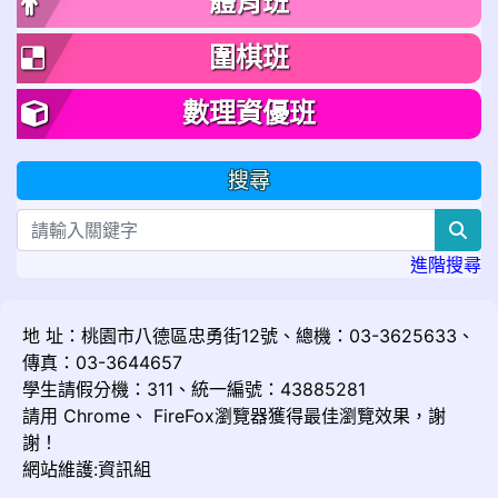
體育班
圍棋班
數理資優班
搜尋
sea
進階搜尋
地 址：桃園市八德區忠勇街12號、總機：03-3625633、
傳真：03-3644657
學生請假分機：311、統一編號：43885281
請用
Chrome
、
FireFox
瀏覽器獲得最佳瀏覽效果，謝
謝！
網站維護:資訊組