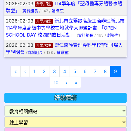
2026-02-03
114學年度「聖母醫專牙體醫事體
升學/招生
驗營」
(
資料組長
/ 147 /
輔導室
)
2026-02-03
新北市立鶯歌高級工商辦理新北市
升學/招生
114學年度高級中等學校在地就學大聯盟計畫-「OPEN
SCHOOL DAY 校園開放日活動」
(
資料組長
/ 163 /
輔導室
)
2026-02-03
崇仁醫護管理專科學校辦理4場入
升學/招生
學說明會
(
資料組長
/ 138 /
輔導室
)
第一頁
上一頁
(目前
«
‹
1
2
3
4
5
6
7
8
9
下一頁
最後頁
10
›
»
好站連結