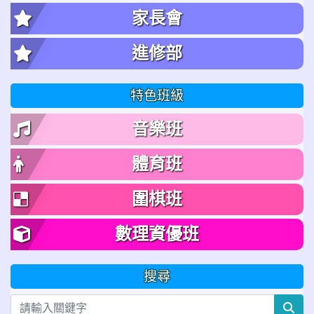
家長會
進修部
特色班級
音樂班
體育班
圍棋班
數理資優班
搜尋
sea