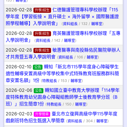
135 /
輔導室
)
2026-02-28
仁德醫護管理專科學校辦理「115
升學/招生
學年度【學習銜接 × 直升碩士 × 海外留學 × 國際醫護證
照學程輔導】入學說明會」
(
資料組長
/ 132 /
輔導室
)
2026-02-28
育英醫護管理專科學校辦理「五專
升學/招生
入學說明會」
(
資料組長
/ 142 /
輔導室
)
2026-02-28
敏惠醫專與南投縣佑民醫院舉辦人
升學/招生
才共育暨五專入學說明會
(
資料組長
/ 106 /
輔導室
)
2026-02-10
轉知「新北市115學年度身心障礙學生
公告
適性輔導安置高級中等學校集中式特殊教育班服務群科簡
章安置名額」1份
(
特教組長
/ 153 /
輔導室
)
2026-02-06
轉知國立臺中教育大學辦理「114學年
公告
度特殊教育幼兒園身心障礙組教師學士後教育學分班（B
班）」招生簡章1份
(
特教組長
/ 150 /
輔導室
)
2026-02-03
臺北市立復興高級中學115學年度
升學簡章
戲劇班特色招生甄選入學簡章
(
資料組長
/ 304 /
輔導室
)