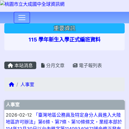
⏸
重要資訊
115 學年新生入學正式編班資料
本站消息
分月文章
電子報列表
回首頁
人事室
文章列表
人事室
2026-02-12
「臺灣地區公務員及特定身分人員進入大陸
地區許可辦法」第6條、第7條、第10條條文，業經本部於
114年12月30日以台內移字第11409340671號令修正發布