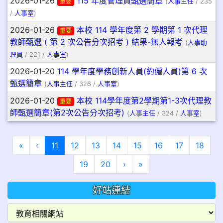
2026-01-26
115 年度管理員甄選簡章
重要
(
人事主任
/ 235
/
人事室
)
2026-01-26
本校 114 學年度第 2 學期第 1 次代理
重要
教師甄選 ( 第 2 次公告分次招考 ) 結果-無人報考
(
人事助
理員
/ 221 /
人事室
)
2026-01-20
114 學年度學務創新人員(約僱人員)第 6 次
甄選簡章
(
人事主任
/ 326 /
人事室
)
2026-01-20
本校 114學年度第2學期第1-3次代理教
重要
師甄選簡章(第2次公告分次招考)
(
人事主任
/ 324 /
人事室
)
第一頁
上一頁
(目前頁次)
«
‹
11
12
13
14
15
16
17
18
下一頁
最後頁
19
20
›
»
好站連結