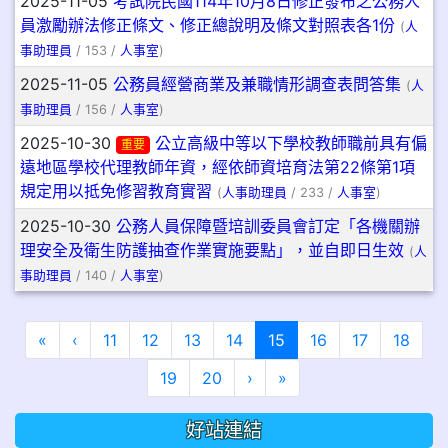
2025-11-05
考試院民國114年10月8日修正發布之公務人
員激勵辦法修正條文、修正總說明及條文對照表各1份
(
人
事助理員
/ 153 /
人事室
)
2025-11-05
公務員經營商業及兼職情形調查表問答集
(
人
事助理員
/ 156 /
人事室
)
2025-10-30
公立高級中等以下學校教師職前具有偏
重要
遠地區學校代理教師年資，經依師資培育法第22條第1項
規定用以抵免修習教育實習
(
人事助理員
/ 233 /
人事室
)
2025-10-30
公務人員保障暨培訓委員會訂定「各機關辦
理安全及衛生防護抽查作業實施要點」，並自即日生效
(
人
事助理員
/ 140 /
人事室
)
第一頁
上一頁
(目前頁次)
«
‹
11
12
13
14
15
16
17
18
下一頁
最後頁
19
20
›
»
好站連結