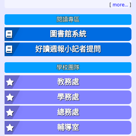
[
more...
]
閱讀專區
圖書館系統
好讀週報小記者提問
學校團隊
教務處
學務處
總務處
輔導室