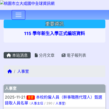
⏸
重要資訊
115 學年新生入學正式編班資料
本站消息
分月文章
電子報列表
回首頁
人事室
文章列表
人事室
2025-11-21
本校約僱人員（幹事職務代理人）甄選
重要
錄取人員名單
(
人事主任
/ 290 /
人事室
)