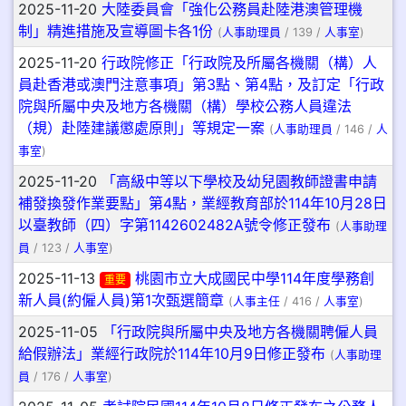
2025-11-20
大陸委員會「強化公務員赴陸港澳管理機
制」精進措施及宣導圖卡各1份
(
人事助理員
/ 139 /
人事室
)
2025-11-20
行政院修正「行政院及所屬各機關（構）人
員赴香港或澳門注意事項」第3點、第4點，及訂定「行政
院與所屬中央及地方各機關（構）學校公務人員違法
（規）赴陸建議懲處原則」等規定一案
(
人事助理員
/ 146 /
人
事室
)
2025-11-20
「高級中等以下學校及幼兒園教師證書申請
補發換發作業要點」第4點，業經教育部於114年10月28日
以臺教師（四）字第1142602482A號令修正發布
(
人事助理
員
/ 123 /
人事室
)
2025-11-13
桃園市立大成國民中學114年度學務創
重要
新人員(約僱人員)第1次甄選簡章
(
人事主任
/ 416 /
人事室
)
2025-11-05
「行政院與所屬中央及地方各機關聘僱人員
給假辦法」業經行政院於114年10月9日修正發布
(
人事助理
員
/ 176 /
人事室
)