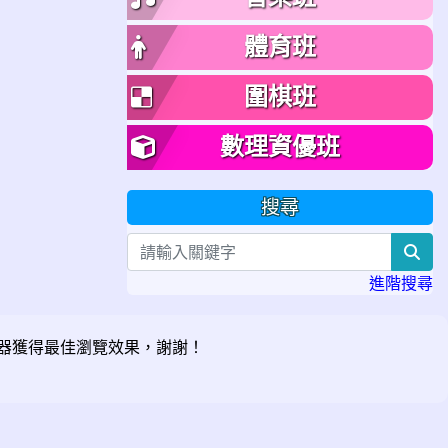
體育班
圍棋班
數理資優班
搜尋
sea
進階搜尋
器獲得最佳瀏覽效果，謝謝！