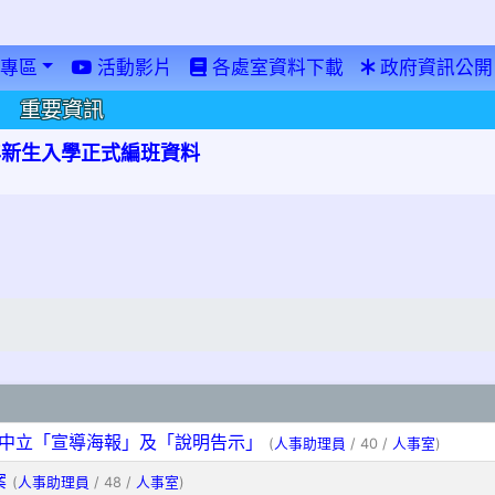
專區
活動影片
各處室資料下載
政府資訊公開
重要資訊
學年新生入學正式編班資料
政中立「宣導海報」及「說明告示」
(
人事助理員
/ 40 /
人事室
)
案
(
人事助理員
/ 48 /
人事室
)