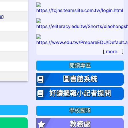
室
)
[
more...
]
閱讀專區
圖書館系統
好讀週報小記者提問
學校團隊
教務處