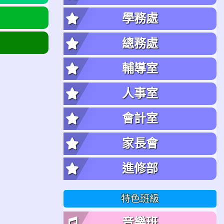
學務處
總務處
輔導室
人事室
會計室
家長會
進修部
特色班級
音樂班