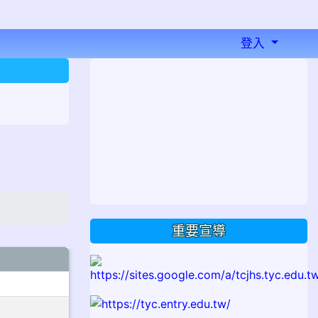
登入
⏸
重要宣導