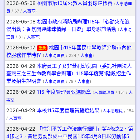
2026-05-08
桃園市第10屆公教人員羽球錦標賽
(
人事助理
員
/ 67 /
人事室
)
2026-05-08
桃園市政府消防局辦理115年「心動火花浪
漫出勤：香氛開運繡球情緣一日遊」單身聯誼活動
(
人事助
理員
/ 81 /
人事室
)
2026-05-07
桃園市115年國民中學教師介聘市內他
重要
校服務作業時程
(
人事助理員
/ 224 /
人事室
)
2026-04-29
本府員工子女非營利幼兒園（委託社團法人
臺灣三之三生命教育學會辦理）115學年度第1階段招生作
業及招生說明會
(
人事助理員
/ 78 /
人事室
)
2026-04-29
115 年度管理員甄選簡章
(
人事助理員
/ 151 /
人
事室
)
2026-04-28
本校115年度管理員甄選結果
(
人事助理員
/ 184
/
人事室
)
2026-04-22
「性別平等工作法施行細則」第4條之2、第
4條之3，業經勞動部於中華民國115年4月8日以勞動條5