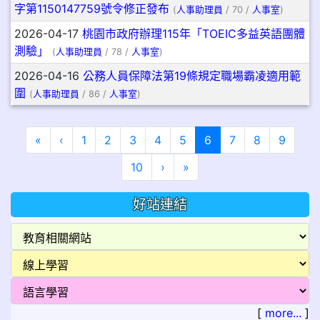
字第1150147759號令修正發布
(
人事助理員
/ 70 /
人事室
)
2026-04-17
桃園市政府辦理115年「TOEIC多益英語團體
測驗」
(
人事助理員
/ 78 /
人事室
)
2026-04-16
公務人員保障法第19條規定職場霸凌適用範
圍
(
人事助理員
/ 86 /
人事室
)
第一頁
上一頁
(目前頁次)
«
‹
1
2
3
4
5
6
7
8
9
下一頁
最後頁
10
›
»
好站連結
[
more...
]