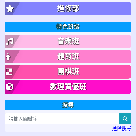
進修部
特色班級
音樂班
體育班
圍棋班
數理資優班
搜尋
sea
進階搜尋