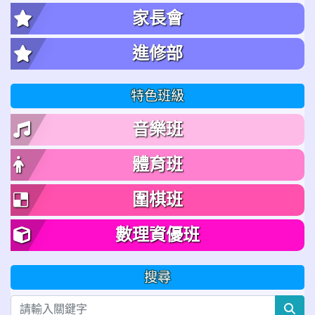
家長會
進修部
特色班級
音樂班
體育班
圍棋班
數理資優班
搜尋
sea