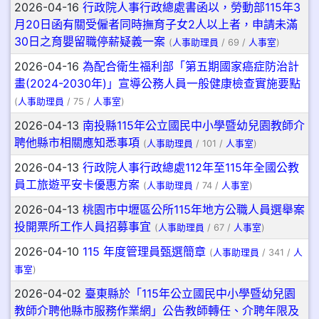
2026-04-16
行政院人事行政總處書函以，勞動部115年3
月20日函有關受僱者同時撫育子女2人以上者，申請未滿
30日之育嬰留職停薪疑義一案
(
人事助理員
/ 69 /
人事室
)
2026-04-16
為配合衛生福利部「第五期國家癌症防治計
畫(2024-2030年)」宣導公務人員一般健康檢查實施要點
(
人事助理員
/ 75 /
人事室
)
2026-04-13
南投縣115年公立國民中小學暨幼兒園教師介
聘他縣市相關應知悉事項
(
人事助理員
/ 101 /
人事室
)
2026-04-13
行政院人事行政總處112年至115年全國公教
員工旅遊平安卡優惠方案
(
人事助理員
/ 74 /
人事室
)
2026-04-13
桃園市中壢區公所115年地方公職人員選舉案
投開票所工作人員招募事宜
(
人事助理員
/ 67 /
人事室
)
2026-04-10
115 年度管理員甄選簡章
(
人事助理員
/ 341 /
人
事室
)
2026-04-02
臺東縣於「115年公立國民中小學暨幼兒園
教師介聘他縣市服務作業網」公告教師轉任、介聘年限及