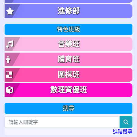
進修部
特色班級
音樂班
體育班
圍棋班
數理資優班
搜尋
sea
進階搜尋