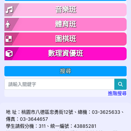
音樂班
體育班
圍棋班
數理資優班
搜尋
sea
進階搜尋
地 址：桃園市八德區忠勇街12號、總機：03-3625633、
傳真：03-3644657
學生請假分機：311、統一編號：43885281