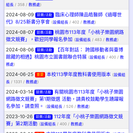
組長
/ 358 /
教務處
)
2024-08-09
臨床心理師陳品皓醫師《過曝世
競賽/活動
代》8/25新書分享會
(
設備組長
/ 402 /
教務處
)
2024-08-07
桃園市113年度「小桃子樂園網路
競賽/活動
徵文競賽」，歡迎同學報名參加
(
設備組長
/ 483 /
教務處
)
2024-08-06
【百年對話： 跨國移動者與臺博
競賽/活動
館藏的相遇】桃園市立圖書館聯合特展
(
設備組長
/ 400 /
教
務處
)
2024-06-25
本校113學年度教科書使用版本
重要
(
設備組
長
/ 1331 /
教務處
)
2024-03-14
有關桃園市113年度「小桃子樂園
競賽/活動
網路徵文競賽」第1期徵選 活動，請貴校鼓勵學生踴躍報
名參加，請查照。
(
設備組長
/ 526 /
教務處
)
2023-10-26
112年度「小桃子樂園網路徵文競
競賽/活動
賽」第2期活動
(
設備組長
/ 400 /
教務處
)