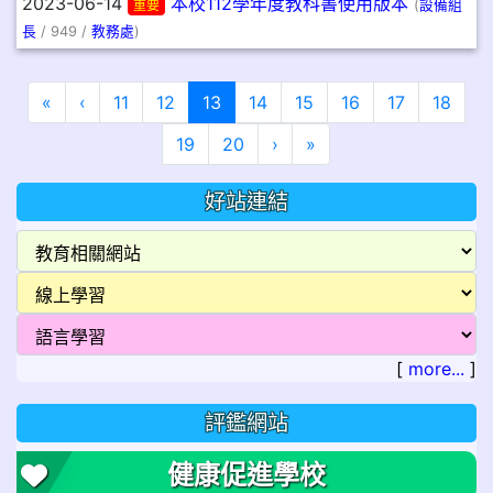
2023-06-14
本校112學年度教科書使用版本
重要
(
設備組
長
/ 949 /
教務處
)
第一頁
上一頁
(目前頁次)
«
‹
11
12
13
14
15
16
17
18
下一頁
最後頁
19
20
›
»
好站連結
[
more...
]
評鑑網站
健康促進學校