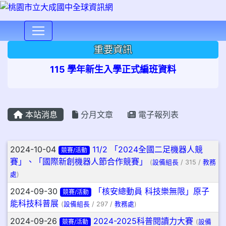
⏸
重要資訊
115 學年新生入學正式編班資料
本站消息
分月文章
電子報列表
文章列表
2024-10-04
11/2 「2024全國二足機器人競
競賽/活動
賽」、「國際新創機器人節合作競賽」
(
設備組長
/ 315 /
教務
處
)
2024-09-30
「核安總動員 科技樂無限」原子
競賽/活動
能科技科普展
(
設備組長
/ 297 /
教務處
)
2024-09-26
2024-2025科普閱讀力大賽
競賽/活動
(
設備