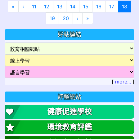
第一頁
上一頁
(目前
«
‹
11
12
13
14
15
16
17
18
下一頁
最後頁
19
20
›
»
好站連結
[
more...
]
評鑑網站
健康促進學校
環境教育評鑑