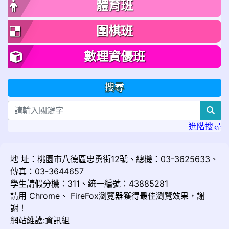
體育班
圍棋班
數理資優班
搜尋
sea
進階搜尋
地 址：桃園市八德區忠勇街12號、總機：03-3625633、
傳真：03-3644657
學生請假分機：311、統一編號：43885281
請用
Chrome
、
FireFox
瀏覽器獲得最佳瀏覽效果，謝
謝！
網站維護:資訊組