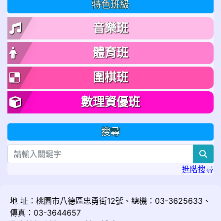
特色班級
音樂班
體育班
圍棋班
數理資優班
搜尋
sea
進階搜尋
地 址：桃園市八德區忠勇街12號、總機：03-3625633、
傳真：03-3644657