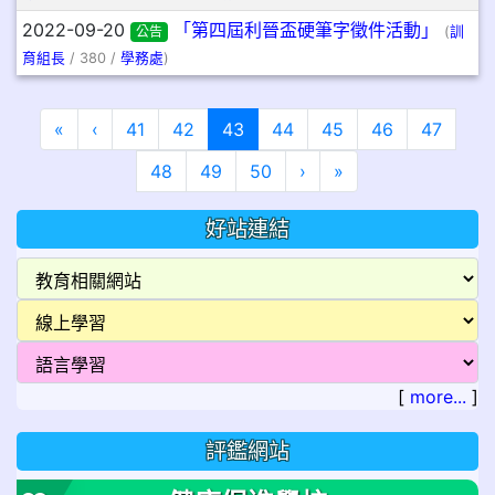
2022-09-20
「第四屆利晉盃硬筆字徵件活動」
公告
(
訓
育組長
/ 380 /
學務處
)
第一頁
上一頁
(目前頁次)
«
‹
41
42
43
44
45
46
47
下一頁
最後頁
48
49
50
›
»
好站連結
[
more...
]
評鑑網站