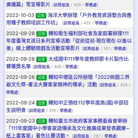
廣播篇」等宣導影片
(
訓育組長
/ 439 /
學務處
)
2022-10-03
海洋大學辦理「戶外教育資源整合與應
公告
用種子教師培訓工作坊」
(
訓育組長
/ 432 /
學務處
)
2022-09-28
轉知衛生福利部社會及家庭署辦理111
公告
年度臺灣女孩日系列宣導活動「從前從前·現在現在·以後以
後」線上體驗遊戲及活動宣導影片
(
訓育組長
/ 391 /
學務處
)
2022-09-28
大成國中111學年度教師節卡片製作比
公告
賽獲獎名單
(
訓育組長
/ 468 /
學務處
)
2022-09-26
轉知中壢區公所辦理「2022桃園三界
公告
爺文化祭-書法大賽客家精神的傳承」活動
(
訓育組長
/ 426 /
學務處
)
2022-09-24
轉知中正預校112學年度高(國)中部招
公告
生說明會
(
訓育組長
/ 319 /
學務處
)
2022-09-23
轉知臺北市政府客家事務委員會舉辦
公告
「111年度國中小學客家語傳承及文化推廣成果發表觀摩─
紙上畫客家」著色比賽活動。
(
訓育組長
/ 287 /
學務處
)