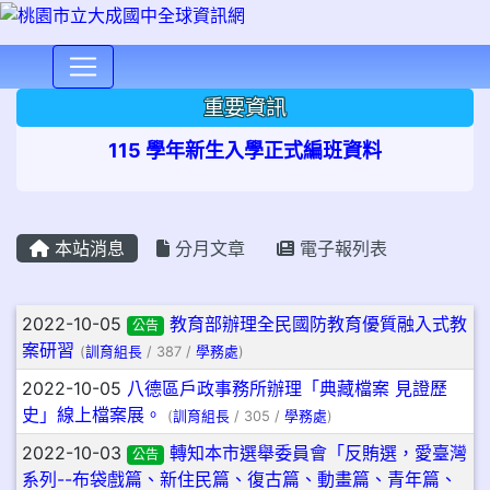
⏸
重要資訊
115 學年新生入學正式編班資料
本站消息
分月文章
電子報列表
文章列表
2022-10-05
教育部辦理全民國防教育優質融入式教
公告
案研習
(
訓育組長
/ 387 /
學務處
)
2022-10-05
八德區戶政事務所辦理「典藏檔案 見證歷
史」線上檔案展。
(
訓育組長
/ 305 /
學務處
)
2022-10-03
轉知本市選舉委員會「反賄選，愛臺灣
公告
系列--布袋戲篇、新住民篇、復古篇、動畫篇、青年篇、