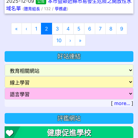
2025-12-09
本市暨鄰近縣市易發生危險之開放性水
公告
域名單
(
體育組長
/ 132 /
學務處
)
第一頁
上一頁
(目前頁次)
«
‹
1
2
3
4
5
6
7
8
9
下一頁
最後頁
10
›
»
好站連結
[
more...
]
評鑑網站
健康促進學校