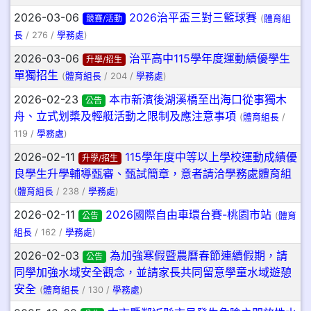
2026-03-06
2026治平盃三對三籃球賽
競賽/活動
(
體育組
長
/ 276 /
學務處
)
2026-03-06
治平高中115學年度運動績優學生
升學/招生
單獨招生
(
體育組長
/ 204 /
學務處
)
2026-02-23
本市新濱後湖溪橋至出海口從事獨木
公告
舟、立式划槳及輕艇活動之限制及應注意事項
(
體育組長
/
119 /
學務處
)
2026-02-11
115學年度中等以上學校運動成績優
升學/招生
良學生升學輔導甄審、甄試簡章，意者請洽學務處體育組
(
體育組長
/ 238 /
學務處
)
2026-02-11
2026國際自由車環台賽-桃園市站
公告
(
體育
組長
/ 162 /
學務處
)
2026-02-03
為加強寒假暨農曆春節連續假期，請
公告
同學加強水域安全觀念，並請家長共同留意學童水域遊憩
安全
(
體育組長
/ 130 /
學務處
)