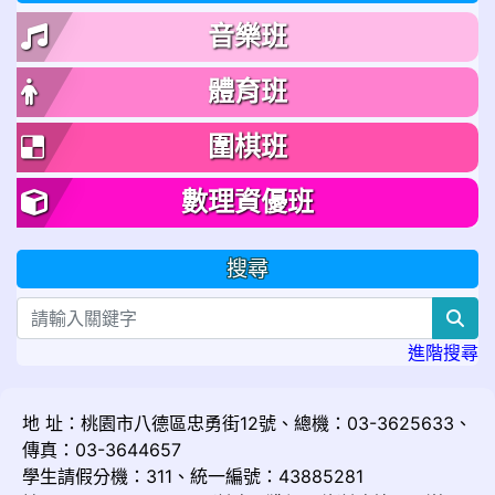
音樂班
體育班
圍棋班
數理資優班
搜尋
sea
進階搜尋
地 址：桃園市八德區忠勇街12號、總機：03-3625633、
傳真：03-3644657
學生請假分機：311、統一編號：43885281