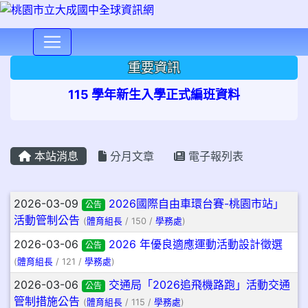
⏸
重要資訊
115 學年新生入學正式編班資料
本站消息
分月文章
電子報列表
文章列表
2026-03-09
2026國際自由車環台賽-桃園市站」
公告
活動管制公告
(
體育組長
/ 150 /
學務處
)
2026-03-06
2026 年優良適應運動活動設計徵選
公告
(
體育組長
/ 121 /
學務處
)
2026-03-06
交通局「2026追飛機路跑」活動交通
公告
管制措施公告
(
體育組長
/ 115 /
學務處
)