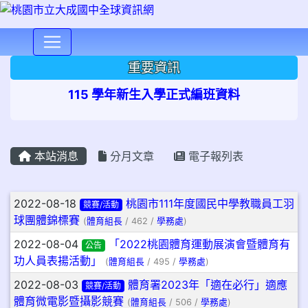
⏸
重要資訊
115 學年新生入學正式編班資料
本站消息
分月文章
電子報列表
文章列表
2022-08-18
桃園市111年度國民中學教職員工羽
競賽/活動
球團體錦標賽
(
體育組長
/ 462 /
學務處
)
2022-08-04
「2022桃園體育運動展演會暨體育有
公告
功人員表揚活動」
(
體育組長
/ 495 /
學務處
)
2022-08-03
體育署2023年「適在必行」適應
競賽/活動
體育微電影暨攝影競賽
(
體育組長
/ 506 /
學務處
)