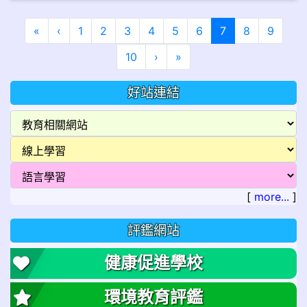
第一頁
上一頁
(目前頁次)
«
‹
1
2
3
4
5
6
7
8
9
下一頁
最後頁
10
›
»
好站連結
[
more...
]
評鑑網站
健康促進學校
環境教育評鑑