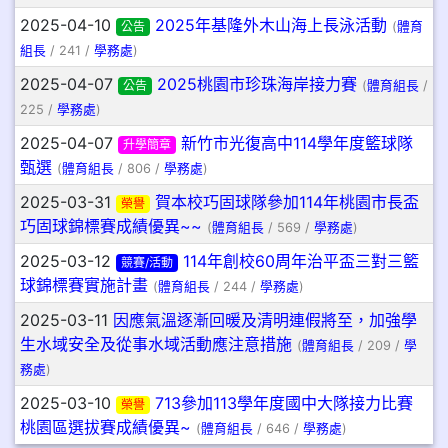
2025-04-10
2025年基隆外木山海上長泳活動
公告
(
體育
組長
/ 241 /
學務處
)
2025-04-07
2025桃園市珍珠海岸接力賽
公告
(
體育組長
/
225 /
學務處
)
2025-04-07
新竹市光復高中114學年度籃球隊
升學簡章
甄選
(
體育組長
/ 806 /
學務處
)
2025-03-31
賀本校巧固球隊參加114年桃園市長盃
榮譽
巧固球錦標賽成績優異~~
(
體育組長
/ 569 /
學務處
)
2025-03-12
114年創校60周年治平盃三對三籃
競賽/活動
球錦標賽實施計畫
(
體育組長
/ 244 /
學務處
)
2025-03-11
因應氣溫逐漸回暖及清明連假將至，加強學
生水域安全及從事水域活動應注意措施
(
體育組長
/ 209 /
學
務處
)
2025-03-10
713參加113學年度國中大隊接力比賽
榮譽
桃園區選拔賽成績優異~
(
體育組長
/ 646 /
學務處
)