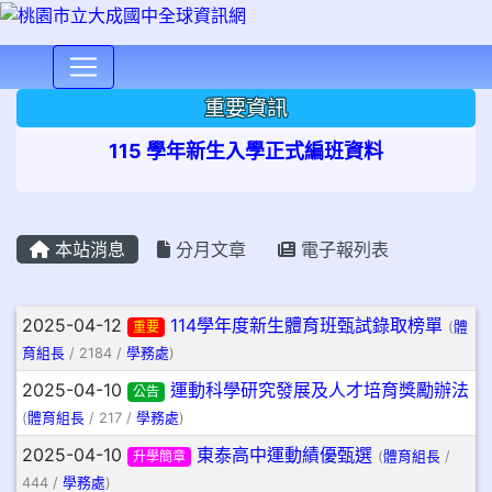
⏸
重要資訊
115 學年新生入學正式編班資料
本站消息
分月文章
電子報列表
文章列表
2025-04-12
114學年度新生體育班甄試錄取榜單
重要
(
體
育組長
/ 2184 /
學務處
)
2025-04-10
運動科學研究發展及人才培育獎勵辦法
公告
(
體育組長
/ 217 /
學務處
)
2025-04-10
東泰高中運動績優甄選
升學簡章
(
體育組長
/
444 /
學務處
)