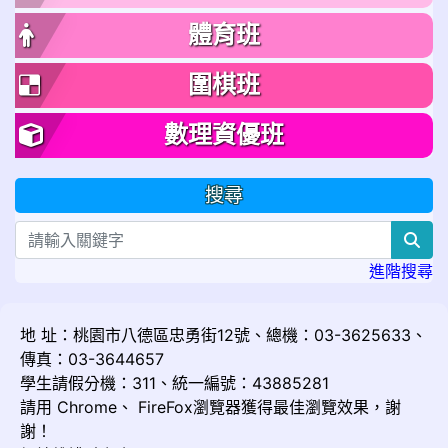
體育班
圍棋班
數理資優班
搜尋
sea
進階搜尋
地 址：桃園市八德區忠勇街12號、總機：03-3625633、
傳真：03-3644657
學生請假分機：311、統一編號：43885281
請用
Chrome
、
FireFox
瀏覽器獲得最佳瀏覽效果，謝
謝！