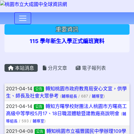
⏸
重要資訊
115 學年新生入學正式編班資料
本站消息
分月文章
電子報列表
文章列表
2021-04-14
轉知桃園市政府教育局安心文宣，供學
公告
生、師長及社會大眾參考
(
輔導組長
/ 687 /
輔導室
)
2021-04-14
轉知方曙學校財團法人桃園市方曙商工
公告
高級中等學校5月17、18日職涯體驗暨建教廠商說明會
(
輔
導組長
/ 593 /
輔導室
)
2021-04-08
轉知桃園市立福豐國民中學辦理109學
公告