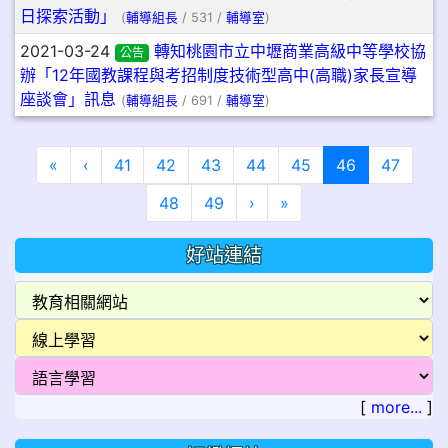
日探索活動」
(
輔導組長
/ 531 /
輔導室
)
2021-03-24
轉知桃園市立中壢商業高級中等學校協
公告
辦「12年國教課程與考招制度技術型高中(高職)家長宣導
座談會」訊息
(
輔導組長
/ 691 /
輔導室
)
第一頁
上一頁
(目前頁次)
«
‹
41
42
43
44
45
46
47
下一頁
最後頁
48
49
›
»
好站連結
[
more...
]