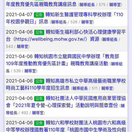
年度教育優先區親職教育講座訊息
(
輔導組長
/ 575 /
輔導室
)
2021-04-07
轉知新生醫護管理專科學校辦理「110
公告
年校園參觀日」訊息
(
輔導組長
/ 526 /
輔導室
)
2021-04-06
轉知衛生福利部心快活心理健康學習平
公告
台（https://wellbeing.mohw.gov.tw/）資源
(
輔導組長
/
543 /
輔導室
)
2021-04-06
轉知桃園市立龍興國民中學辦理「教育部
109年度推動教育優先區計畫」親職教育講座活動
(
輔導組
長
/ 539 /
輔導室
)
2021-04-06
轉知高雄市私立中華高級藝術職業學校
公告
時尚工藝科110學年度招生訊息
(
輔導組長
/ 511 /
輔導室
)
2021-04-06
轉知社團法人中華民國應用商業管理協
公告
會「2021年夏令營-心理探索營」活動說明與簡章壹份
(
輔
導組長
/ 492 /
輔導室
)
2021-04-06
轉知六和學校財團法人桃園市六和高級
公告
中等學校辦理國教署110年度「桃園市國中生學術及性向假