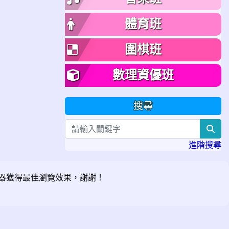
體育班
圍棋班
數理資優班
搜尋
sea
進階搜尋
器獲得最佳瀏覽效果，謝謝！