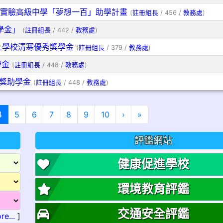
實驗高級中學「夢想一百」助學計畫
(
註冊組長
/ 456 /
教務處
)
學金」
(
註冊組長
/ 442 /
教務處
)
上學校清寒優秀獎學金
(
註冊組長
/ 379 /
教務處
)
學金
(
註冊組長
/ 448 /
教務處
)
度獎助學金
(
註冊組長
/ 448 /
教務處
)
(目前頁次)
下一頁
最後頁
4
5
6
7
8
9
10
›
»
評鑑網站
健康促進學校
環境教育評鑑
交通安全評鑑
re...
]