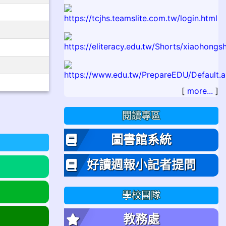
[
more...
]
閱讀專區
圖書館系統
好讀週報小記者提問
學校團隊
教務處