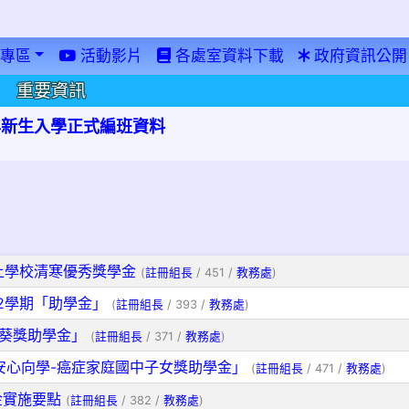
專區
活動影片
各處室資料下載
政府資訊公開
重要資訊
學年新生入學正式編班資料
上學校清寒優秀獎學金
(
註冊組長
/ 451 /
教務處
)
2學期「助學金」
(
註冊組長
/ 393 /
教務處
)
日葵獎助學金」
(
註冊組長
/ 371 /
教務處
)
安心向學-癌症家庭國中子女獎助學金」
(
註冊組長
/ 471 /
教務處
)
金實施要點
(
註冊組長
/ 382 /
教務處
)