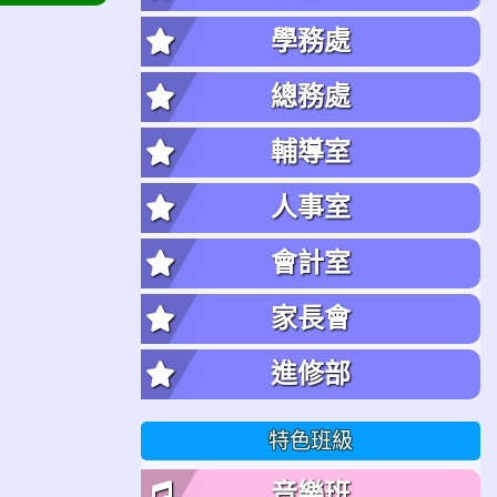
學務處
總務處
輔導室
人事室
會計室
家長會
進修部
特色班級
音樂班