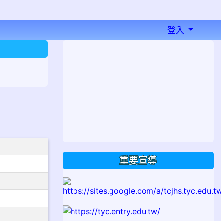
登入
⏸
重要宣導