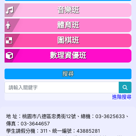
音樂班
體育班
圍棋班
數理資優班
搜尋
sea
進階搜尋
地 址：桃園市八德區忠勇街12號、總機：03-3625633、
傳真：03-3644657
學生請假分機：311、統一編號：43885281