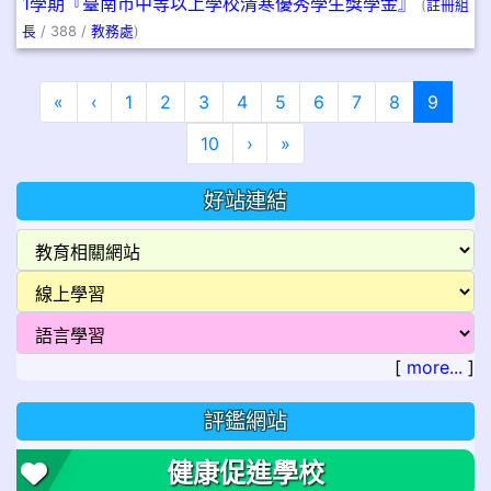
1學期『臺南市中等以上學校清寒優秀學生獎學金』
(
註冊組
長
/ 388 /
教務處
)
第一頁
上一頁
(目前
«
‹
1
2
3
4
5
6
7
8
9
下一頁
最後頁
10
›
»
好站連結
[
more...
]
評鑑網站
健康促進學校