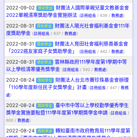
2022-09-02
財團法人國際單親兒童文教基金會
獎助學金
2022單親清寒獎助學金實施辦法
(
註冊組長
/ 639 /
教務處
)
2022-08-31
財團法人陽光社會福利基金會111年
獎助學金
度獎助學金
(
註冊組長
/ 637 /
教務處
)
2022-08-31
財團法人育田社會福利慈善基金會
獎助學金
「2022癌友家庭子女獎助學金」
(
註冊組長
/ 442 /
教務處
)
2022-08-31
雲林縣政府111學年度第1學期中等
獎助學金
以上學校清寒優秀獎學金
(
註冊組長
/ 592 /
教務處
)
2022-08-24
財團法人台北市賽珍珠基金會辦理
獎助學金
「110學年度新住民子女獎學金」計畫
(
註冊組長
/ 447 /
教務
處
)
2022-08-24
臺中市中等以上學校勤學優秀學生
獎助學金
獎學金實施要點暨111學年度第1學期獎學金申請
(
註冊組長
/
600 /
教務處
)
2022-08-24
轉知臺南市政府教育局111學年度第
獎助學金