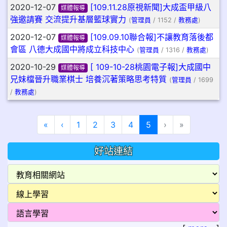
2020-12-07
[109.11.28原視新聞]大成盃甲級八
媒體報導
強邀請賽 交流提升基層籃球實力
(
管理員
/ 1152 /
教務處
)
2020-12-07
[109.09.10聯合報]不讓教育落後都
媒體報導
會區 八德大成國中將成立科技中心
(
管理員
/ 1316 /
教務處
)
2020-10-29
[ 109-10-28桃園電子報]大成國中
媒體報導
兄妹檔晉升職業棋士 培養沉著策略思考特質
(
管理員
/ 1699
/
教務處
)
第一頁
上一頁
(目前頁次)
«
‹
1
2
3
4
5
›
»
好站連結