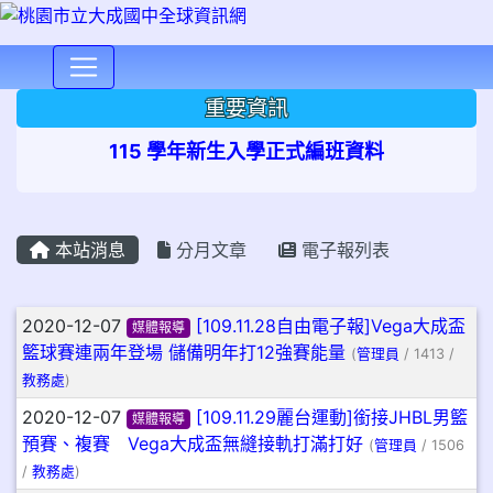
⏸
重要資訊
115 學年新生入學正式編班資料
本站消息
分月文章
電子報列表
文章列表
2020-12-07
[109.11.28自由電子報]Vega大成盃
媒體報導
籃球賽連兩年登場 儲備明年打12強賽能量
(
管理員
/ 1413 /
教務處
)
2020-12-07
[109.11.29麗台運動]銜接JHBL男籃
媒體報導
預賽、複賽 Vega大成盃無縫接軌打滿打好
(
管理員
/ 1506
/
教務處
)