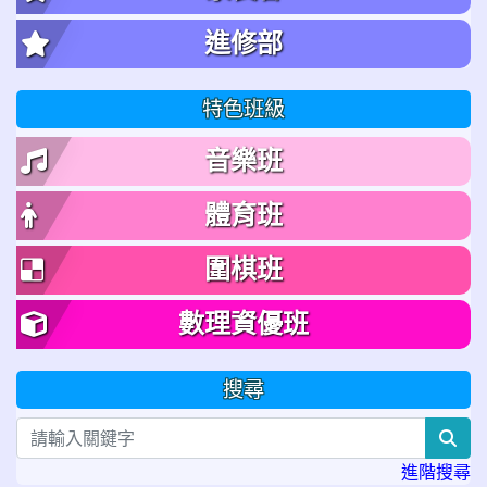
進修部
特色班級
音樂班
體育班
圍棋班
數理資優班
搜尋
sea
進階搜尋