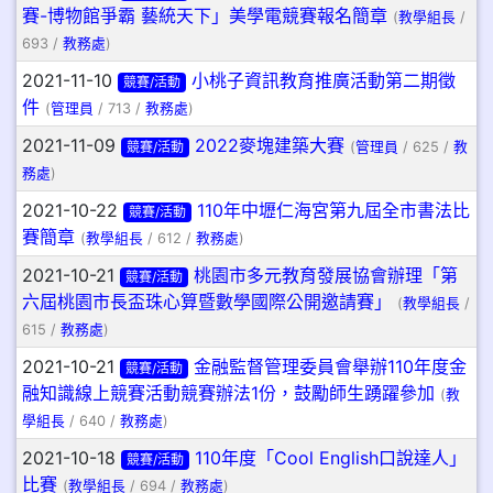
賽-博物館爭霸 藝統天下」美學電競賽報名簡章
(
教學組長
/
693 /
教務處
)
2021-11-10
小桃子資訊教育推廣活動第二期徵
競賽/活動
件
(
管理員
/ 713 /
教務處
)
2021-11-09
2022麥塊建築大賽
競賽/活動
(
管理員
/ 625 /
教
務處
)
2021-10-22
110年中壢仁海宮第九屆全市書法比
競賽/活動
賽簡章
(
教學組長
/ 612 /
教務處
)
2021-10-21
桃園市多元教育發展協會辦理「第
競賽/活動
六屆桃園市長盃珠心算暨數學國際公開邀請賽」
(
教學組長
/
615 /
教務處
)
2021-10-21
金融監督管理委員會舉辦110年度金
競賽/活動
融知識線上競賽活動競賽辦法1份，鼓勵師生踴躍參加
(
教
學組長
/ 640 /
教務處
)
2021-10-18
110年度「Cool English口說達人」
競賽/活動
比賽
(
教學組長
/ 694 /
教務處
)