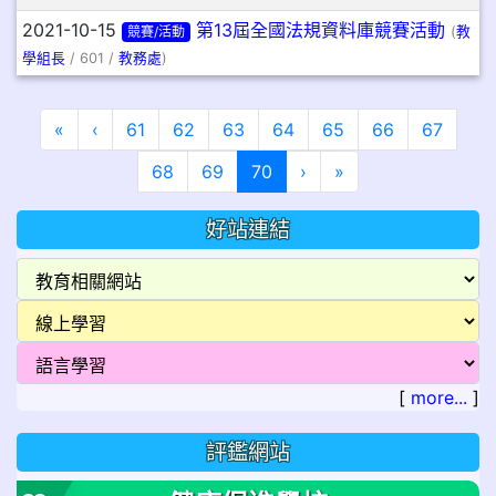
2021-10-15
第13屆全國法規資料庫競賽活動
競賽/活動
(
教
學組長
/ 601 /
教務處
)
第一頁
上一頁
«
‹
61
62
63
64
65
66
67
(目前頁次)
下一頁
最後頁
68
69
70
›
»
好站連結
[
more...
]
評鑑網站