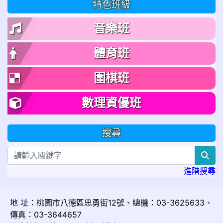
特色班級
音樂班
體育班
圍棋班
數理資優班
搜尋
sea
進階搜尋
地 址：桃園市八德區忠勇街12號、總機：03-3625633、
傳真：03-3644657