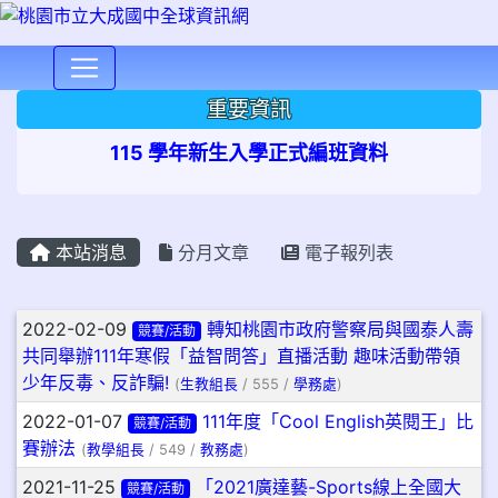
⏸
重要資訊
115 學年新生入學正式編班資料
本站消息
分月文章
電子報列表
文章列表
2022-02-09
轉知桃園市政府警察局與國泰人壽
競賽/活動
共同舉辦111年寒假「益智問答」直播活動 趣味活動帶領
少年反毒、反詐騙!
(
生教組長
/ 555 /
學務處
)
2022-01-07
111年度「Cool English英閱王」比
競賽/活動
賽辦法
(
教學組長
/ 549 /
教務處
)
2021-11-25
「2021廣達藝-Sports線上全國大
競賽/活動