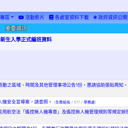
專區
活動影片
各處室資料下載
政府資訊公開
重要資訊
學年新生入學正式編班資料
活動之區域、時間及其他管理事項公告1份，惠請協助張貼周知
人機安全宣導案，請查照。
(
生教組長
/ 517 /
學務處
)
民用航空法「遙控無人機專章」及遙控無人機管理規則等規定辦