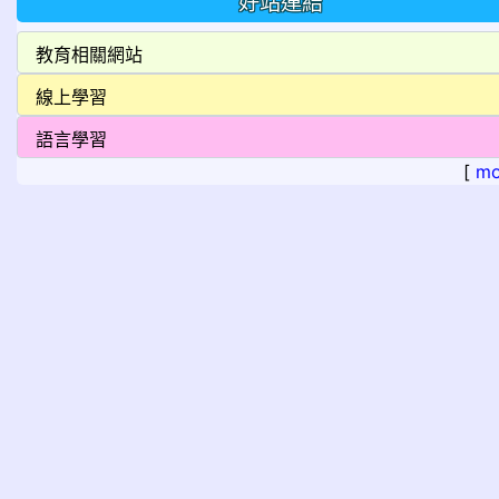
好站連結
[
mo