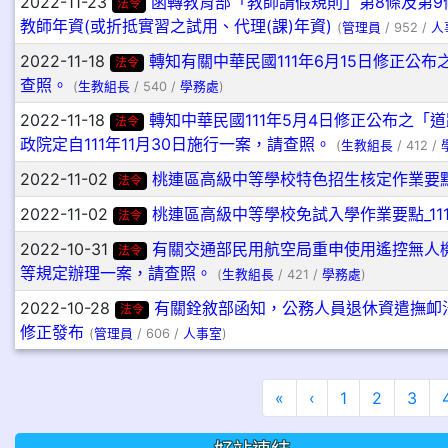
2022-11-23
函轉教育部「教師請假規則」第8條及第9
法令
教師年資(或折抵實習之試用、代理(課)年資)
(
管理員
/ 952 /
人
2022-11-18
轉知有關中華民國111年6月15日修正公布
法令
查照。
(
生教組長
/ 540 /
學務處
)
2022-11-18
轉知中華民國111年5月4日修正公布之「
法令
政院定自111年11月30日施行一案，請查照。
(
生教組長
/ 412 /
2022-11-02
桃連區高級中等學校特色招生核定作業要點_1
法令
2022-11-02
桃連區高級中等學校免試入學作業要點_111
法令
2022-10-31
有關交通部民用航空局重申使用遙控無人
法令
等規定辦理一案，請查照。
(
生教組長
/ 421 /
學務處
)
2022-10-28
有關銓敘部函知，公務人員退休資遣撫卹法
法令
修正發布
(
管理員
/ 606 /
人事室
)
第一頁
上一頁
«
‹
1
2
3