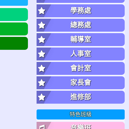
學務處
總務處
輔導室
人事室
會計室
家長會
進修部
特色班級
音樂班