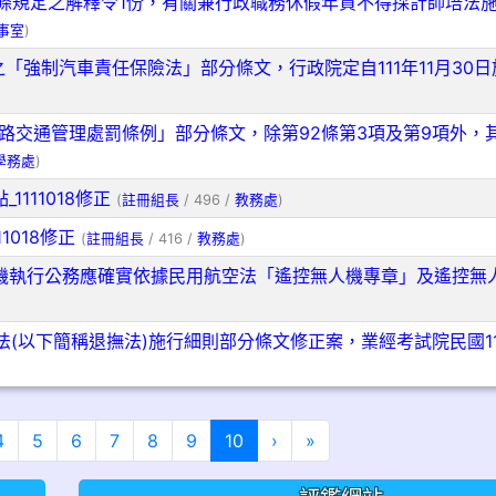
條規定之解釋令1份，有關兼行政職務休假年資不得採計師培法
事室
)
之「強制汽車責任保險法」部分條文，行政院定自111年11月30
道路交通管理處罰條例」部分條文，除第92條第3項及第9項外，
學務處
)
111018修正
(
註冊組長
/ 496 /
教務處
)
1018修正
(
註冊組長
/ 416 /
教務處
)
機執行公務應確實依據民用航空法「遙控無人機專章」及遙控無
(以下簡稱退撫法)施行細則部分條文修正案，業經考試院民國111
(目前頁次)
下一頁
最後頁
4
5
6
7
8
9
10
›
»