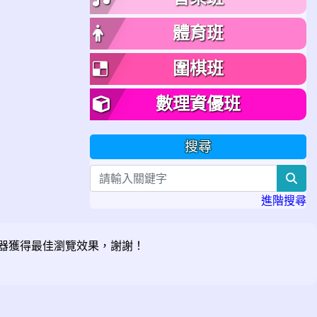
體育班
圍棋班
數理資優班
搜尋
sea
進階搜尋
器獲得最佳瀏覽效果，謝謝！