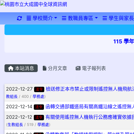
重新取得佈景設定
學校簡介
教職員專區
學生與家長
115 
本站消息
分月文章
電子報列表
文章列表
2022-12-27
檢送修正本市禁止或限制遙控無人機飛航
法令
教組長
/ 400 /
學務處
)
2022-12-14
函轉交通部鐵道局有關高鐵沿線之遙控無
法令
2022-12-12
有關使用遙控無人機執行公務應確實依據
法令
(
生教組長
/ 519 /
學務處
)