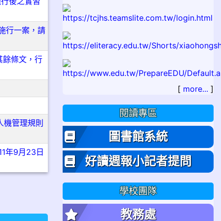
施行後之實習
日施行一案，請
其餘條文，行
[
more...
]
閱讀專區
人機管理規則
圖書館系統
年9月23日
好讀週報小記者提問
學校團隊
教務處