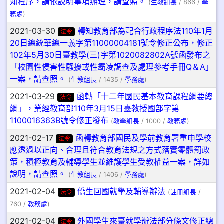
知程序，請依說明事項辦理，請查照。
(
生教組長
/ 866 /
學
務處
)
2021-03-30
轉知教育部為配合行政程序法110年1月
法令
20日總統華總一義字第11000004181號令修正公布，修正
102年5月30日臺教學(三)字第1020082802A號函發布之
「校園性侵害性騷擾或性霸凌調查及處理參考手冊Q＆A」
一案，請查照。
(
生教組長
/ 1435 /
學務處
)
2021-03-29
函轉「十二年國民基本教育課程綱要總
法令
綱」，業經教育部110年3月15日臺教授國部字第
1100016363B號令修正發布
(
教學組長
/ 1000 /
教務處
)
2021-02-17
函轉教育部國民及學前教育署重申學校
法令
應透過以正向、合理且符合教育法規之方式落實零體罰政
策，積極教育及輔導學生並維護學生受教權益一案，詳如
說明，請查照。
(
生教組長
/ 1406 /
學務處
)
2021-02-04
僑生回國就學及輔導辦法
法令
(
註冊組長
/
760 /
教務處
)
2021-02-04
外國學生來臺就學辦法部分條文修正總
法令