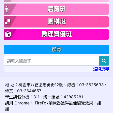
體育班
圍棋班
數理資優班
搜尋
sea
進階搜尋
地 址：桃園市八德區忠勇街12號、總機：03-3625633、
傳真：03-3644657
學生請假分機：311、統一編號：43885281
請用
Chrome
、
FireFox
瀏覽器獲得最佳瀏覽效果，謝
謝！