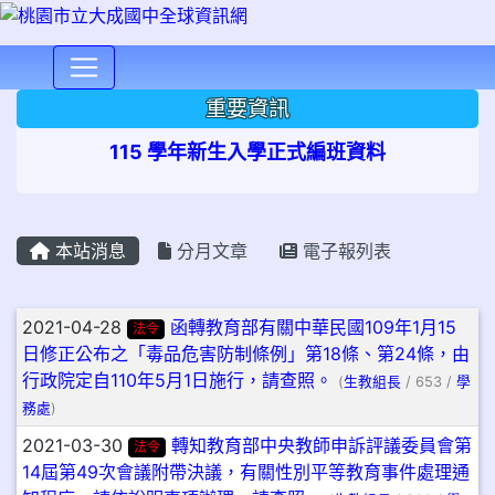
⏸
重要資訊
115 學年新生入學正式編班資料
本站消息
分月文章
電子報列表
文章列表
2021-04-28
函轉教育部有關中華民國109年1月15
法令
日修正公布之「毒品危害防制條例」第18條、第24條，由
行政院定自110年5月1日施行，請查照。
(
生教組長
/ 653 /
學
務處
)
2021-03-30
轉知教育部中央教師申訴評議委員會第
法令
14屆第49次會議附帶決議，有關性別平等教育事件處理通