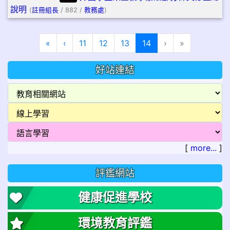
說明
(
註冊組長
/ 882 /
教務處
)
第一頁
上一頁
(目前頁次)
«
‹
11
12
13
14
›
»
好站連結
[
more...
]
評鑑網站
健康促進學校
環境教育評鑑