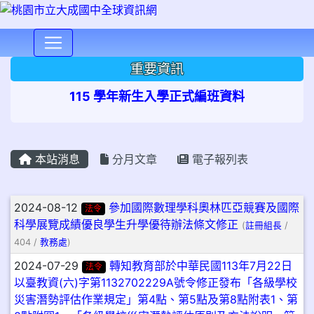
⏸
重要資訊
115 學年新生入學正式編班資料
本站消息
分月文章
電子報列表
文章列表
2024-08-12
參加國際數理學科奧林匹亞競賽及國際
法令
科學展覽成績優良學生升學優待辦法條文修正
(
註冊組長
/
404 /
教務處
)
2024-07-29
轉知教育部於中華民國113年7月22日
法令
以臺教資(六)字第1132702229A號令修正發布「各級學校
災害潛勢評估作業規定」第4點、第5點及第8點附表1、第