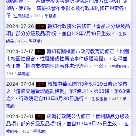
8點附圖1、「各級學校災害潛勢評估原則及方法說明」第
3點、第6點，茲檢送發布令影本及行政規則修正規定各1
份
(
生教組長
/ 768 /
學務處
)
2024-07-26
轉知行政院公告修正「毒品之分級及品
法令
項」部分分級及品項1份，並自113年7月16日生效。
(
生教
組長
/ 476 /
學務處
)
2024-07-17
轉知有關桃園市政府教育局修正「桃園
法令
市校園性侵害、性騷擾或性霸凌事件處理流程」，名稱並
修正為「桃園市校園性別事件處理流程」一案。
(
生教組長
/
494 /
學務處
)
2024-07-04
轉知中華民國113年5月29日修正發布
法令
之「道路交通管理處罰條例」第7條之1、第63條、第63條
之2，行政院定自113年6月30日施行。
(
生教組長
/ 447 /
學
務處
)
2024-07-01
函轉行政院公告修正「管制藥品分級及
法令
品項」部分分級及品項1份，並自113年6月25日生效。
(
生
教組長
/ 482 /
學務處
)