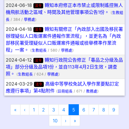
2024-06-18
轉知本府修正本市禁止或限制遙控無人
法令
機飛航活動之區域、時間及其他管理事項公告1份。
(
生教組
長
/ 384 /
學務處
)
2024-04-18
轉知有關修正「內政部入出國及移民署
法令
辦理疑似人口販運案件通報作業流程」，並更名為「內政
部移民署受理疑似人口販運案件通報或檢舉標準作業流
程」一案。
(
生教組長
/ 580 /
學務處
)
2024-04-12
轉知行政院公告修正「毒品之分級及品
法令
項」部分分級及品項1份，並自113年4月2日生效，請查
照。
(
生教組長
/ 624 /
學務處
)
2024-03-29
高級中等學校免試入學作業要點訂定
法令
應遵行事項」第4點附件
(
註冊組長
/ 671 /
教務處
)
第一頁
上一頁
(目前頁次)
«
‹
1
2
3
4
5
6
7
8
9
下一頁
最後頁
10
›
»