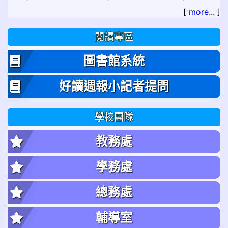
[
more...
]
閱讀專區
圖書館系統
好讀週報小記者提問
學校團隊
教務處
學務處
總務處
輔導室