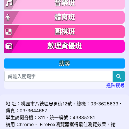
音樂班
體育班
圍棋班
數理資優班
搜尋
sea
進階搜尋
地 址：桃園市八德區忠勇街12號、總機：03-3625633、
傳真：03-3644657
學生請假分機：311、統一編號：43885281
請用
Chrome
、
FireFox
瀏覽器獲得最佳瀏覽效果，謝