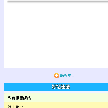
輔導室...
好站連結