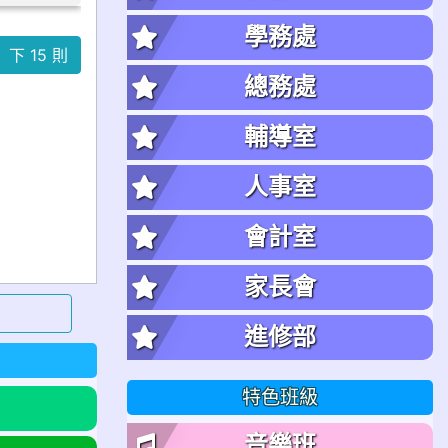
學務處
總務處
輔導室
人事室
會計室
家長會
進修部
特色班級
音樂班