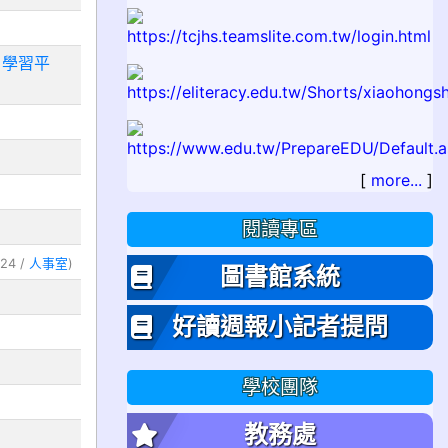
[
more...
]
閱讀專區
圖書館系統
好讀週報小記者提問
學校團隊
教務處