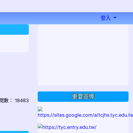
登入
⏸
重要宣導
 點閱數： 18483