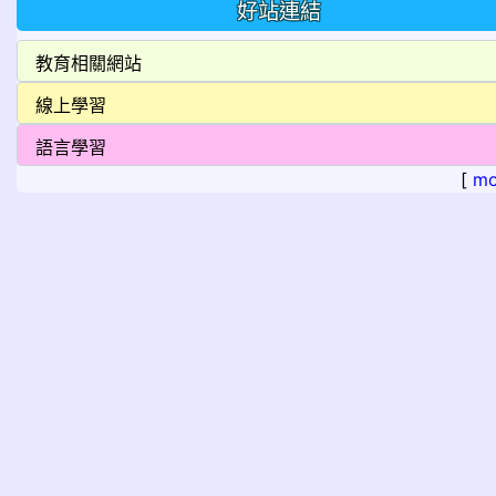
好站連結
[
mo