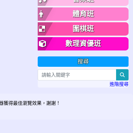
體育班
圍棋班
數理資優班
搜尋
sea
進階搜尋
器獲得最佳瀏覽效果，謝謝！