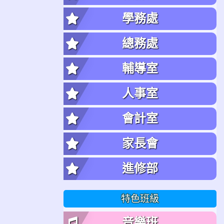
學務處
總務處
輔導室
人事室
會計室
家長會
進修部
特色班級
音樂班