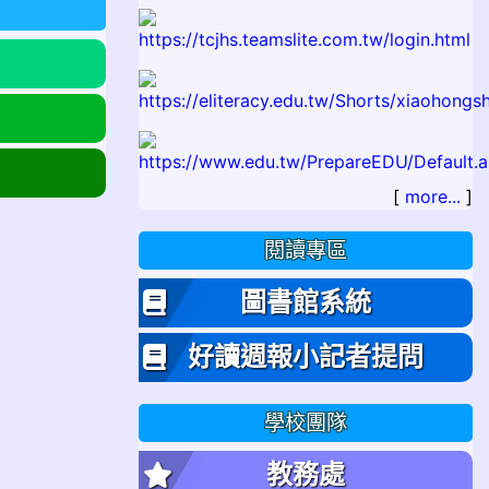
[
more...
]
閱讀專區
圖書館系統
好讀週報小記者提問
學校團隊
教務處