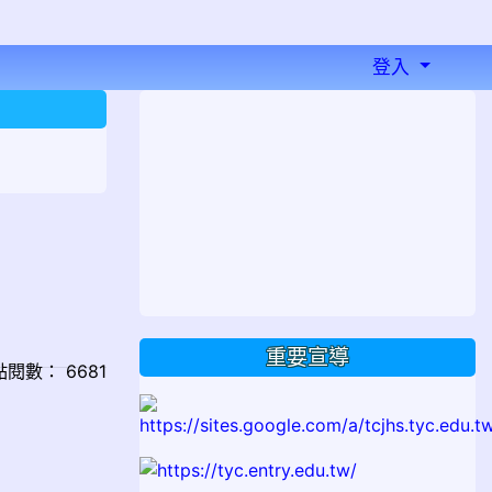
登入
⏸
重要宣導
/ 點閱數： 6681