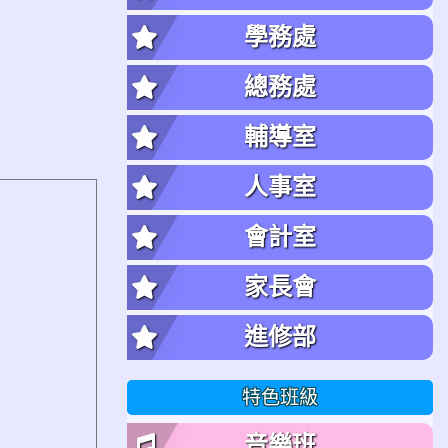
學務處
總務處
輔導室
人事室
會計室
家長會
進修部
特色班級
音樂班