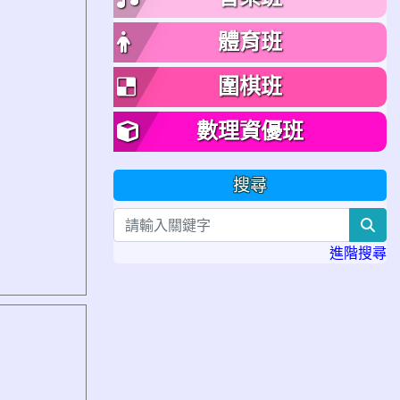
體育班
圍棋班
數理資優班
搜尋
sea
進階搜尋