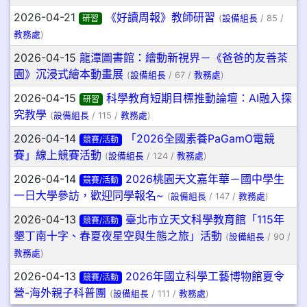
2026-04-21
《好讀周報》教師研習
研習
(
設備組長
/ 85 /
教務處
)
2026-04-15
龍潭圖書館：繪動新視界－《爸爸的友善茶
園》沉浸式繪本動畫展
(
設備組長
/ 67 /
教務處
)
2026-04-15
科學教育短期目標推動論壇：AI融入探
研習
究教學
(
設備組長
/ 115 /
教務處
)
2026-04-14
「2026全國素養PaGamO電競
競賽/活動
賽」線上競賽活動
(
設備組長
/ 124 /
教務處
)
2026-04-14
2026桃園天文嘉年華－國中學生
競賽/活動
一日大學參訪，歡迎同學報名~
(
設備組長
/ 147 /
教務處
)
2026-04-13
臺北市立天文科學教育館「115年
競賽/活動
墾丁南十字、春夏夜星空與生態之旅」活動
(
設備組長
/ 90 /
教務處
)
2026-04-13
2026年國立科學工藝博物館夏令
競賽/活動
營-海外親子科普團
(
設備組長
/ 111 /
教務處
)