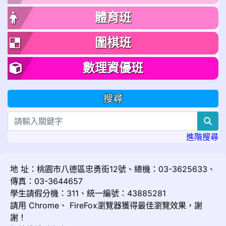
體育班
圍棋班
數理資優班
搜尋
sea
進階搜尋
地 址：桃園市八德區忠勇街12號、總機：03-3625633、
傳真：03-3644657
學生請假分機：311、統一編號：43885281
請用
Chrome
、
FireFox
瀏覽器獲得最佳瀏覽效果，謝
謝！