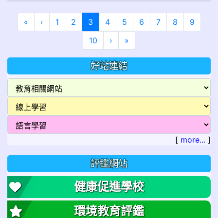
第一頁
上一頁
(目前頁次)
«
‹
1
2
3
4
5
6
7
8
9
下一頁
最後頁
10
›
»
好站連結
[
more...
]
評鑑網站
健康促進學校
環境教育評鑑