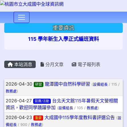
⏸
重要資訊
115 學年新生入學正式編班資料
本站消息
分月文章
電子報列表
文章列表
2026-04-30
龍潭國中自然科學研習
研習
(
設備組長
/ 115 /
教務處
)
2026-04-27
台北天文館115年暑假天文營相關
競賽/活動
資訊，歡迎同學踴躍參加
(
設備組長
/ 105 /
教務處
)
2026-04-23
大成國中115學年度教科書評選公告
重要
(
設
備組長
/ 900 /
教務處
)