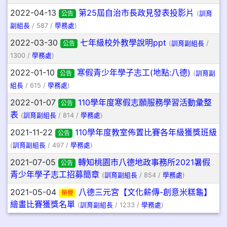
2022-04-13
第25屆自治市長政見發表投影片
公告
(
訓育
副組長
/ 587 /
學務處
)
2022-03-30
七年級校外教學說明ppt
公告
(
訓育副組長
/
1300 /
學務處
)
2022-01-10
寒假青少年學子志工(地點:八德)
公告
(
訓育副
組長
/ 615 /
學務處
)
2022-01-07
110學年度寒假志願服務學習活動彙整
公告
表
(
訓育副組長
/ 814 /
學務處
)
2021-11-22
110學年度教室佈置比賽各年級獲獎班級
公告
(
訓育副組長
/ 497 /
學務處
)
2021-07-05
轉知桃園市八德地政事務所2021暑假
公告
青少年學子志工招募簡章
(
訓育副組長
/ 854 /
學務處
)
2021-05-04
八德三元宮【文化薪傳-創意米糕龜】
榮譽
繪畫比賽獲獎名單
(
訓育副組長
/ 1233 /
學務處
)