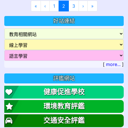
第一頁
上一頁
(目前頁次)
下一頁
最後頁
«
‹
1
2
3
›
»
好站連結
[
more...
]
評鑑網站
健康促進學校
環境教育評鑑
交通安全評鑑