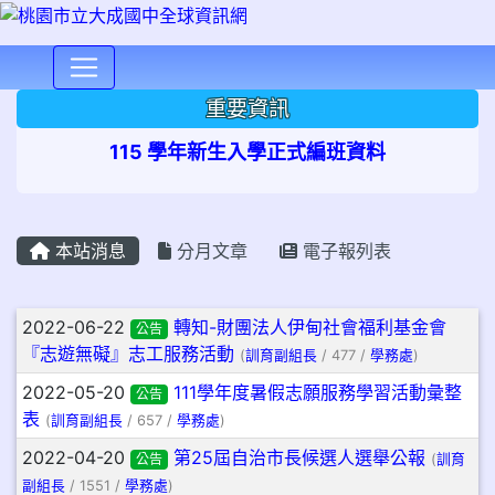
⏸
重要資訊
115 學年新生入學正式編班資料
本站消息
分月文章
電子報列表
文章列表
2022-06-22
轉知-財團法人伊甸社會福利基金會
公告
『志遊無礙』志工服務活動
(
訓育副組長
/ 477 /
學務處
)
2022-05-20
111學年度暑假志願服務學習活動彙整
公告
表
(
訓育副組長
/ 657 /
學務處
)
2022-04-20
第25屆自治市長候選人選舉公報
公告
(
訓育
副組長
/ 1551 /
學務處
)