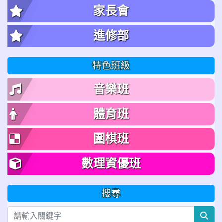
家長會
進修部
特色班級
音樂班
體育班
圍棋班
數理資優班
搜尋
sea