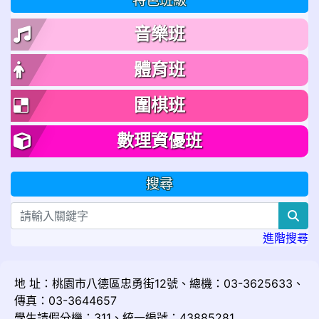
特色班級
音樂班
體育班
圍棋班
數理資優班
搜尋
sea
進階搜尋
地 址：桃園市八德區忠勇街12號、總機：03-3625633、
傳真：03-3644657
學生請假分機：311、統一編號：43885281