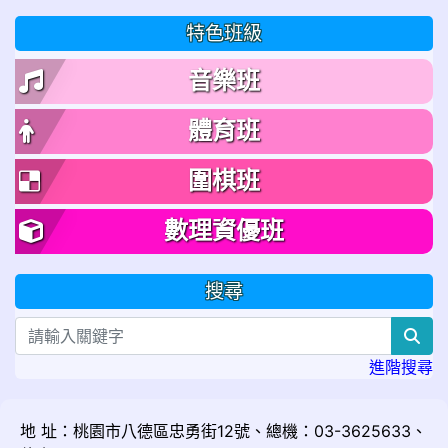
特色班級
音樂班
體育班
圍棋班
數理資優班
搜尋
sea
進階搜尋
地 址：桃園市八德區忠勇街12號、總機：03-3625633、