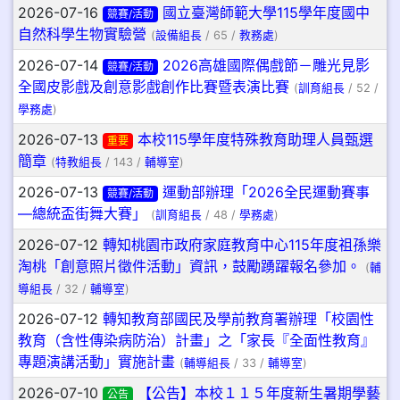
2026-07-16
國立臺灣師範大學115學年度國中
競賽/活動
自然科學生物實驗營
(
設備組長
/ 65 /
教務處
)
2026-07-14
2026高雄國際偶戲節－雕光見影
競賽/活動
全國皮影戲及創意影戲創作比賽暨表演比賽
(
訓育組長
/ 52 /
學務處
)
2026-07-13
本校115學年度特殊教育助理人員甄選
重要
簡章
(
特教組長
/ 143 /
輔導室
)
2026-07-13
運動部辦理「2026全民運動賽事
競賽/活動
—總統盃街舞大賽」
(
訓育組長
/ 48 /
學務處
)
2026-07-12
轉知桃園市政府家庭教育中心115年度祖孫樂
淘桃「創意照片徵件活動」資訊，鼓勵踴躍報名參加。
(
輔
導組長
/ 32 /
輔導室
)
2026-07-12
轉知教育部國民及學前教育署辦理「校園性
教育（含性傳染病防治）計畫」之「家長『全面性教育』
專題演講活動」實施計畫
(
輔導組長
/ 33 /
輔導室
)
2026-07-10
【公告】本校１１５年度新生暑期學藝
公告