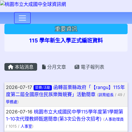
⏸
重要資訊
115 學年新生入學正式編班資料
本站消息
分月文章
電子報列表
文章列表
2026-07-17
函轉苗栗縣政府「【rangu】115年
競賽/活動
度第二屆全國原住民族樂舞競賽」活動簡章
(
訓育組長
/ 49 /
學務處
)
2026-07-16
桃園市立大成國民中學115學年度第1學期第
1-10次代理教師甄選簡章(第3次公告分次招考)
(
人事助理員
/ 1015 /
人事室
)