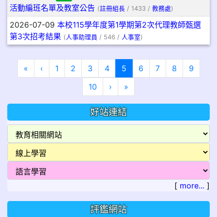
活動編班名單及教室公告
(
註冊組長
/ 1433 /
教務處
)
2026-07-09
本校115學年度第1學期第2次代理教師甄選
第3次招考結果
(
人事助理員
/ 546 /
人事室
)
第一頁
上一頁
(目前頁次)
«
‹
1
2
3
4
5
6
7
8
9
下一頁
最後頁
10
›
»
好站連結
[
more...
]
評鑑網站