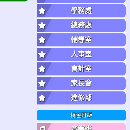
學務處
總務處
輔導室
人事室
會計室
家長會
進修部
特色班級
音樂班