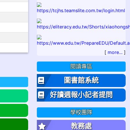
[
more...
]
閱讀專區
圖書館系統
好讀週報小記者提問
學校團隊
教務處