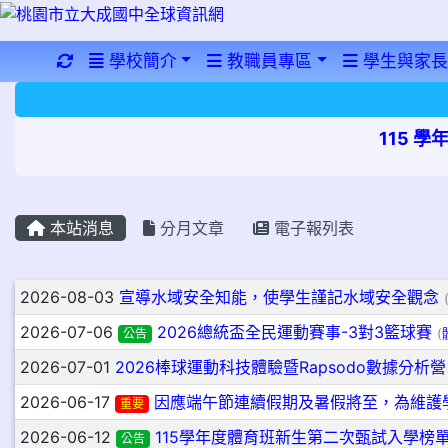
重新取得佈景設定
學校簡介
教職員專區
學生與家長
115 
本站消息
分月文章
電子報列表
文章列表
2026-08-03
宣導水域安全知能，使學生謹記水域安全觀念
2026-07-06
2026總統盃全民運動賽事-3對3籃球賽
公告
(
2026-07-01
2026棒球運動科技體驗暨Rapsodo數據分析營
2026-06-17
因應端午節連續假期及暑假將至，為維護
重要
2026-06-12
115學年度體育班新生第二次甄試入學榜
公告