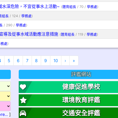
域水深危險，不宜從事水上活動~
(
體育組長
/ 70 /
學務處
)
育組長
/ 124 /
學務處
)
長
/ 290 /
學務處
)
宣導及從事水域活動應注意措施
(
體育組長
/ 119 /
學務處
)
學務處
)
下一頁
最後頁
4
5
6
7
8
9
10
›
»
評鑑網站
健康促進學校
環境教育評鑑
交通安全評鑑
re...
]