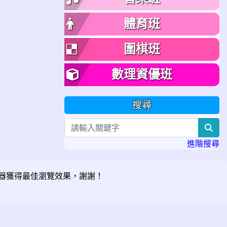
體育班
圍棋班
數理資優班
搜尋
sea
進階搜尋
器獲得最佳瀏覽效果，謝謝！