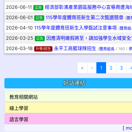
2026-06-11
經濟部彰濱產業園區服務中心宣導周遭海
公告
2026-06-01
115學年度體育班新生第二次甄選簡章
公告
(
體
2026-04-10
115學年度體育班新生入學甄試注意事項
(
體育組
2026-03-25
因應清明連假將至，請加強學生水域安全
公告
2026-03-18
永平工商籃球隊招生
升學/招生
(
體育組長
/ 160 /
(目前頁次)
«
‹
1
2
3
好站連結
[
mo