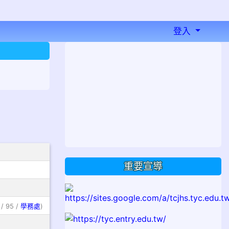
登入
⏸
重要宣導
/ 95 /
學務處
)