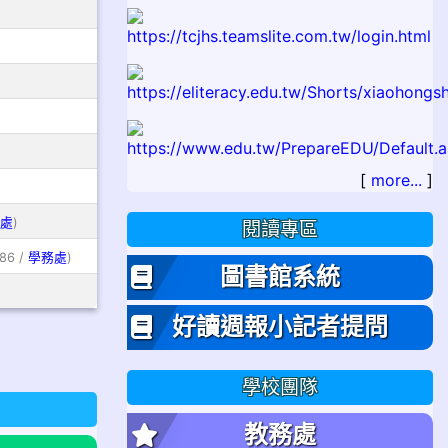
[
more...
]
處
)
閱讀專區
86 /
學務處
)
圖書館系統
好讀週報小記者提問
學校團隊
教務處