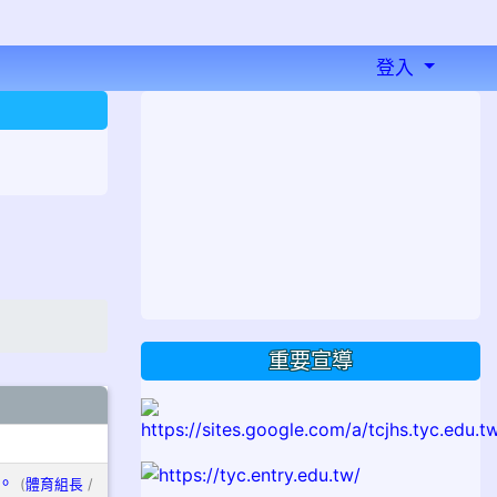
登入
⏸
重要宣導
。
(
體育組長
/