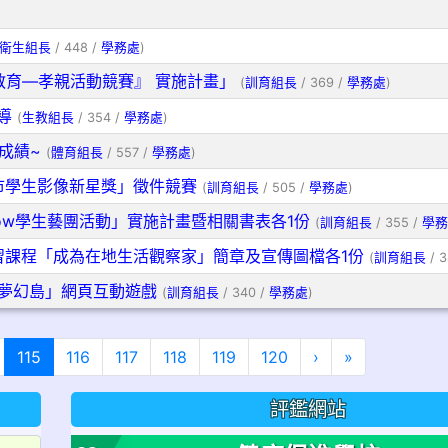
衛生組長
/ 448 /
學務處
)
教育—孝親活動競賽』 實施計畫」
(
訓育組長
/ 369 /
學務處
)
導
(
生教組長
/ 354 /
學務處
)
成績~
(
體育組長
/ 557 /
學務處
)
市學生影像新星獎」徵件競賽
(
訓育組長
/ 505 /
學務處
)
how學生藝團活動」實施計畫暨相關書表各1份
(
訓育組長
/ 355 /
學務
習課程「成為在地生活觀察家」簡章及宣傳圖檔各1份
(
訓育組長
/ 3
夢幻島」網頁互動遊戲
(
訓育組長
/ 340 /
學務處
)
(目前頁次)
下一頁
最後頁
115
116
117
118
119
120
›
»
評鑑網站