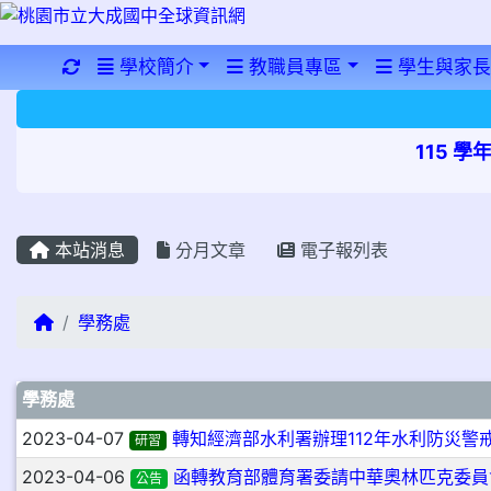
重新取得佈景設定
學校簡介
教職員專區
學生與家長
115 
本站消息
分月文章
電子報列表
回首頁
學務處
文章列表
學務處
2023-04-07
轉知經濟部水利署辦理112年水利防災警
研習
2023-04-06
函轉教育部體育署委請中華奧林匹克委員
公告