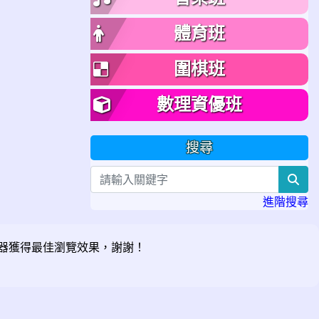
體育班
圍棋班
數理資優班
搜尋
sea
進階搜尋
器獲得最佳瀏覽效果，謝謝！