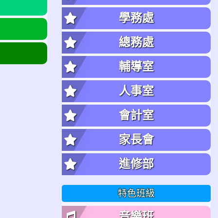
學務處
總務處
輔導室
人事室
會計室
家長會
進修部
特色班級
音樂班