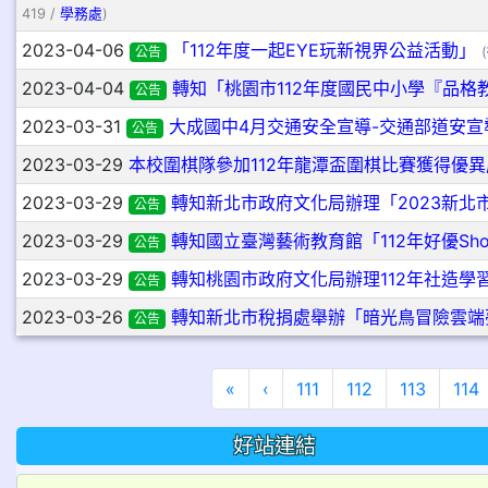
419 /
學務處
)
2023-04-06
「112年度一起EYE玩新視界公益活動」
公告
(
2023-04-04
轉知「桃園市112年度國民中小學『品格
公告
2023-03-31
大成國中4月交通安全宣導-交通部道安宣
公告
2023-03-29
本校圍棋隊參加112年龍潭盃圍棋比賽獲得優異
2023-03-29
轉知新北市政府文化局辦理「2023新北
公告
2023-03-29
轉知國立臺灣藝術教育館「112年好優S
公告
2023-03-29
轉知桃園市政府文化局辦理112年社造學
公告
2023-03-26
轉知新北市稅捐處舉辦「暗光鳥冒險雲端
公告
第一頁
上一頁
«
‹
111
112
113
114
好站連結