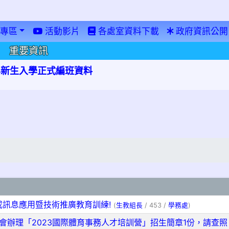
專區
活動影片
各處室資料下載
政府資訊公開
重要資訊
學年新生入學正式編班資料
戒訊息應用暨技術推廣教育訓練!
(
生教組長
/ 453 /
學務處
)
會辦理「2023國際體育事務人才培訓營」招生簡章1份，請查照