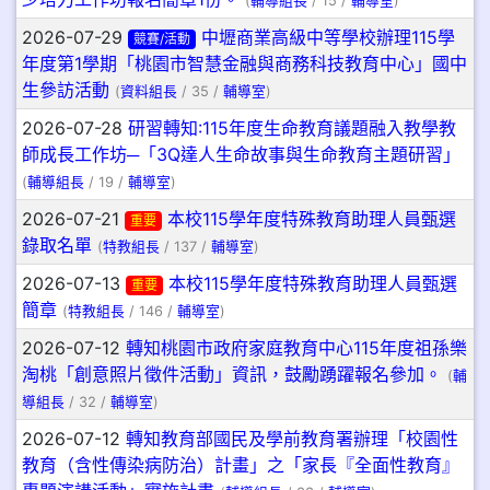
(
輔導組長
/ 15 /
輔導室
)
2026-07-29
中壢商業高級中等學校辦理115學
競賽/活動
年度第1學期「桃園市智慧金融與商務科技教育中心」國中
生參訪活動
(
資料組長
/ 35 /
輔導室
)
2026-07-28
研習轉知:115年度生命教育議題融入教學教
師成長工作坊─「3Q達人生命故事與生命教育主題研習」
(
輔導組長
/ 19 /
輔導室
)
2026-07-21
本校115學年度特殊教育助理人員甄選
重要
錄取名單
(
特教組長
/ 137 /
輔導室
)
2026-07-13
本校115學年度特殊教育助理人員甄選
重要
簡章
(
特教組長
/ 146 /
輔導室
)
2026-07-12
轉知桃園市政府家庭教育中心115年度祖孫樂
淘桃「創意照片徵件活動」資訊，鼓勵踴躍報名參加。
(
輔
導組長
/ 32 /
輔導室
)
2026-07-12
轉知教育部國民及學前教育署辦理「校園性
教育（含性傳染病防治）計畫」之「家長『全面性教育』