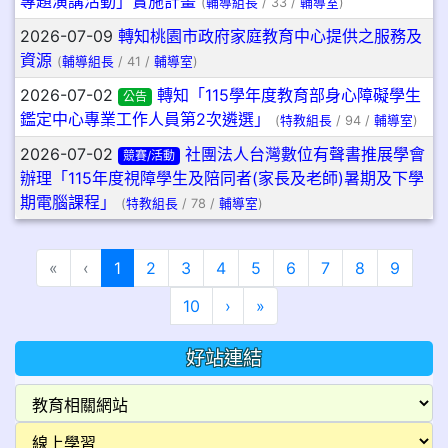
專題演講活動」實施計畫
(
輔導組長
/ 33 /
輔導室
)
2026-07-09
轉知桃園市政府家庭教育中心提供之服務及
資源
(
輔導組長
/ 41 /
輔導室
)
2026-07-02
轉知「115學年度教育部身心障礙學生
公告
鑑定中心專業工作人員第2次遴選」
(
特教組長
/ 94 /
輔導室
)
2026-07-02
社團法人台灣數位有聲書推展學會
競賽/活動
辦理「115年度視障學生及陪同者(家長及老師)暑期及下學
期電腦課程」
(
特教組長
/ 78 /
輔導室
)
(目前頁次)
«
‹
1
2
3
4
5
6
7
8
9
下一頁
最後頁
10
›
»
好站連結