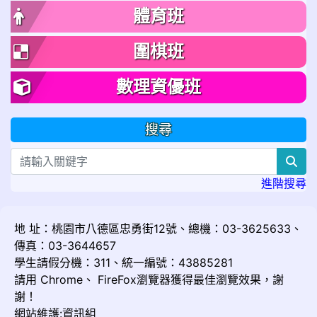
體育班
圍棋班
數理資優班
搜尋
sea
進階搜尋
地 址：桃園市八德區忠勇街12號、總機：03-3625633、
傳真：03-3644657
學生請假分機：311、統一編號：43885281
請用
Chrome
、
FireFox
瀏覽器獲得最佳瀏覽效果，謝
謝！
網站維護:資訊組