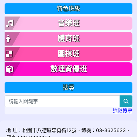
特色班級
音樂班
體育班
圍棋班
數理資優班
搜尋
sea
進階搜尋
地 址：桃園市八德區忠勇街12號、總機：03-3625633、